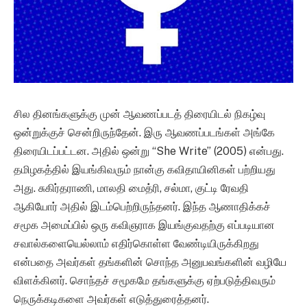
சில தினங்களுக்கு முன் ஆவணப்படத் திரையிடல் நிகழ்வு
ஒன்றுக்குச் சென்றிருந்தேன். இரு ஆவணப்படங்கள் அங்கே
திரையிடப்பட்டன. அதில் ஒன்று “She Write” (2005) என்பது.
தமிழகத்தில் இயங்கிவரும் நான்கு கவிதாயினிகள் பற்றியது
அது. சுகிர்தராணி, மாலதி மைத்ரி, சல்மா, குட்டி ரேவதி
ஆகியோர் அதில் இடம்பெற்றிருந்தனர். இந்த ஆணாதிக்கச்
சமூக அமைப்பில் ஒரு கவிஞராக இயங்குவதற்கு எப்படியான
சவால்களையெல்லாம் எதிர்கொள்ள வேண்டியிருக்கிறது
என்பதை அவர்கள் தங்களின் சொந்த அனுபவங்களின் வழியே
விளக்கினர். சொந்தச் சமூகமே தங்களுக்கு ஏற்படுத்திவரும்
நெருக்கடிகளை அவர்கள் எடுத்துரைத்தனர்.