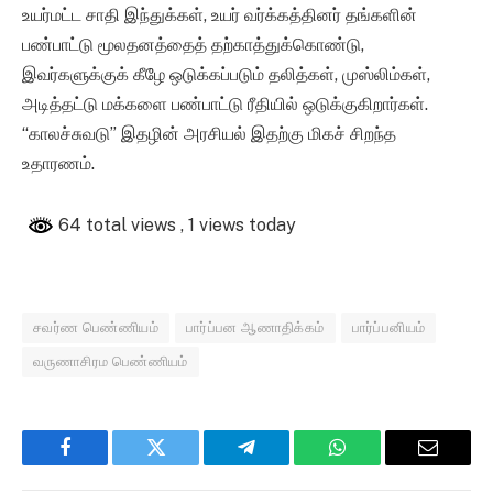
உயர்மட்ட சாதி இந்துக்கள், உயர் வர்க்கத்தினர் தங்களின்
பண்பாட்டு மூலதனத்தைத் தற்காத்துக்கொண்டு,
இவர்களுக்குக் கீழே ஒடுக்கப்படும் தலித்கள், முஸ்லிம்கள்,
அடித்தட்டு மக்களை பண்பாட்டு ரீதியில் ஒடுக்குகிறார்கள்.
“காலச்சுவடு” இதழின் அரசியல் இதற்கு மிகச் சிறந்த
உதாரணம்.
64 total views
, 1 views today
சவர்ண பெண்ணியம்
பார்ப்பன ஆணாதிக்கம்
பார்ப்பனியம்
வருணாசிரம பெண்ணியம்
Facebook
Twitter
Telegram
WhatsApp
Email