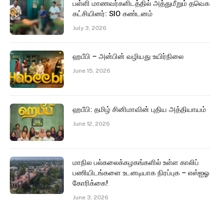
பள்ளி மாணவர்களிடத்தில் அத்துமீறும் தவெக
கட்சியினர்: SIO கண்டனம்
July 3, 2026
ஹபீபி – அன்பின் வழியது உயிர்நிலை
June 15, 2026
ஹபீபி: தமிழ் சினிமாவின் புதிய அத்தியாயம்
June 12, 2026
மாநில பல்கலைக்கழகங்களில் உள்ள காலிப்
பணியிடங்களை உடனடியாக நிரப்புக – எஸ்ஐஓ
கோரிக்கை!
June 3, 2026