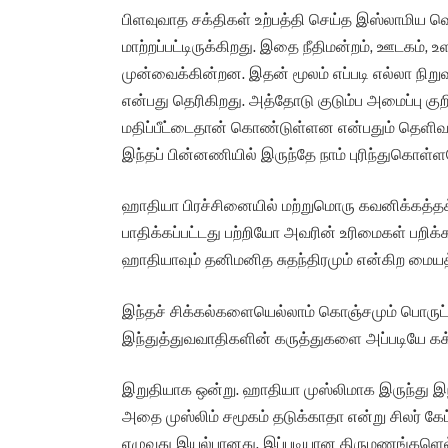
பிளவுவாத சக்திகள் உற்பத்தி செய்த இஸ்லாமிய 
மாற்றப்பட்டிருக்கிறது. இதை நீதிமன்றம், ஊடகம
முன்வைக்கின்றன. இதன் மூலம் எப்படி எல்லா நிறு
என்பது தெரிகிறது. அத்தோடு குடும்ப அமைப்பு குற
மதிப்பீட்டைதான் கொண்டுள்ளன என்பதும் தெளிவாக
இந்தப் பின்னணியில் இருந்தே நாம் புரிந்துகொள்ள
ஹாதியா பிரச்சினையில் மற்றுமொரு கவனிக்கத்தக்
பாதிக்கப்பட்டது பற்றியோ அவரின் உரிமைகள் பறிக
ஹாதியாவும் தனிமனித சுதந்திரமும் என்கிற மையத
இந்தச் சிக்கல்களையெல்லாம் கொஞ்சமும் பொருட்
இந்துத்துவவாதிகளின் கருத்துகளை அப்படியே கக்
இறுதியாக ஒன்று. ஹாதியா முஸ்லிமாக இருந்து இந
அதை முஸ்லிம் சமூகம் தடுக்காதா என்று சிலர் கே
எழுவது இயல்பானது. இப்படியான திருமணங்களெல