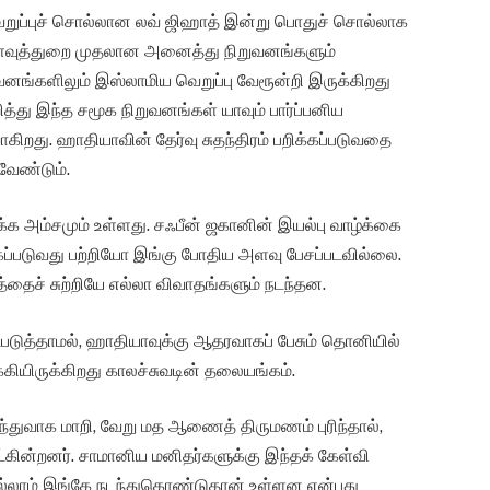
வெறுப்புச் சொல்லான லவ் ஜிஹாத் இன்று பொதுச் சொல்லாக
், உளவுத்துறை முதலான அனைத்து நிறுவனங்களும்
வனங்களிலும் இஸ்லாமிய வெறுப்பு வேரூன்றி இருக்கிறது
ித்து இந்த சமூக நிறுவனங்கள் யாவும் பார்ப்பனிய
ிறது. ஹாதியாவின் தேர்வு சுதந்திரம் பறிக்கப்படுவதை
வேண்டும்.
க அம்சமும் உள்ளது. சஃபீன் ஜகானின் இயல்பு வாழ்க்கை
்கப்படுவது பற்றியோ இங்கு போதிய அளவு பேசப்படவில்லை.
்தைச் சுற்றியே எல்லா விவாதங்களும் நடந்தன.
படுத்தாமல், ஹாதியாவுக்கு ஆதரவாகப் பேசும் தொனியில்
கியிருக்கிறது காலச்சுவடின் தலையங்கம்.
்துவாக மாறி, வேறு மத ஆணைத் திருமணம் புரிந்தால்,
ட்கின்றனர். சாமானிய மனிதர்களுக்கு இந்தக் கேள்வி
்லாம் இங்கே நடந்துகொண்டுதான் உள்ளன என்பது