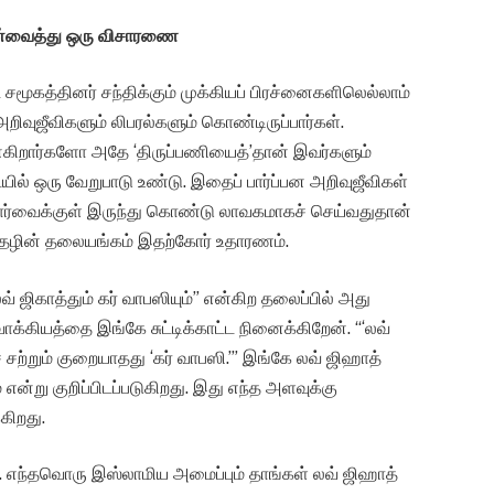
்வைத்து ஒரு விசாரணை
ட சமூகத்தினர் சந்திக்கும் முக்கியப் பிரச்னைகளிலெல்லாம்
றிவுஜீவிகளும் லிபரல்களும் கொண்டிருப்பார்கள்.
ைகிறார்களோ அதே ‘திருப்பணியைத்’தான் இவர்களும்
ில் ஒரு வேறுபாடு உண்டு. இதைப் பார்ப்பன அறிவுஜீவிகள்
 போர்வைக்குள் இருந்து கொண்டு லாவகமாகச் செய்வதுதான்
ு இதழின் தலையங்கம் இதற்கோர் உதாரணம்.
ஜிகாத்தும் கர் வாபஸியும்” என்கிற தலைப்பில் அது
ு வாக்கியத்தை இங்கே சுட்டிக்காட்ட நினைக்கிறேன். “‘லவ்
் சற்றும் குறையாதது ‘கர் வாபஸி.’” இங்கே லவ் ஜிஹாத்
்று குறிப்பிடப்படுகிறது. இது எந்த அளவுக்கு
கிறது.
ள். எந்தவொரு இஸ்லாமிய அமைப்பும் தாங்கள் லவ் ஜிஹாத்