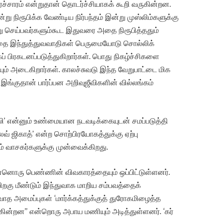
்சாரம் என்றுதான் தொடர்ச்சியாகக் கூறி வருகின்றன.
ு நிரூபிக்க வேண்டிய நிர்பந்தம் இன்று முஸ்லிம்களுக்கு
தூறு செய்பவர்களும்கூட இதுவரை அதை நிரூபித்ததும்
பதை இந்துத்துவவாதிகள் பெருமையோடு சொல்லிக்
பிரகடனப்படுத்துகிறார்கள். பொது நிகழ்ச்சிகளை
யும் அடைகிறார்கள். காலச்சுவடு இந்த வேறுபாட்டை மிக
ங்குதான் பார்ப்பன அறிவுஜீவிகளின் வில்லங்கம்
ி’ என்னும் உண்மையான நடவடிக்கையுடன் சமப்படுத்தி
வ் ஜிகாத்’ என்ற சொற்பிரயோகத்துக்கு ஏற்பு
ம் வாசகர்களுக்கு முன்வைக்கிறது.
னொரு பெண்ணின் விவகாரத்தையும் ஒப்பிட்டுள்ளனர்.
பிறகு மீண்டும் இந்துவாக மாறிய சம்பவத்தைக்
ரவாத அமைப்புகள் ‘மார்க்கத்துக்குத் துரோகமிழைத்த
ுகின்றன” என்றொரு அபாய மணியும் அடித்துள்ளனர். ‘கர்