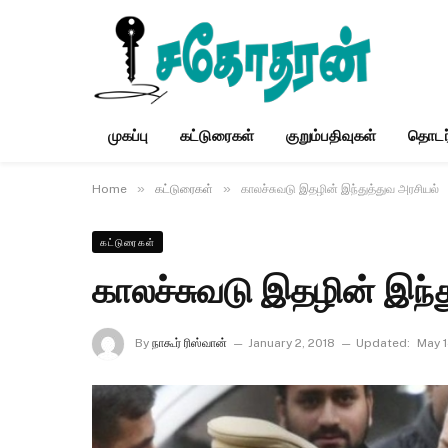
முகப்பு
கட்டுரைகள்
குறும்பதிவுகள்
தொடர
»
»
Home
கட்டுரைகள்
காலச்சுவடு இதழின் இந்துத்துவ அரசியல்
கட்டுரைகள்
காலச்சுவடு இதழின் இந்
By
நாகூர் ரிஸ்வான்
January 2, 2018
Updated:
May 1