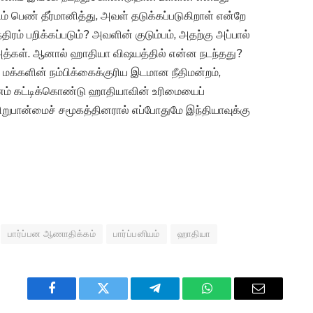
ிம் பெண் தீர்மானித்து, அவள் தடுக்கப்படுகிறாள் என்றே
ரம் பறிக்கப்படும்? அவளின் குடும்பம், அதற்கு அப்பால்
அத்கள். ஆனால் ஹாதியா விஷயத்தில் என்ன நடந்தது?
 மக்களின் நம்பிக்கைக்குரிய இடமான நீதிமன்றம்,
் கட்டிக்கொண்டு ஹாதியாவின் உரிமையைப்
ுபான்மைச் சமூகத்தினரால் எப்போதுமே இந்தியாவுக்கு
பார்ப்பன ஆணாதிக்கம்
பார்ப்பனியம்
ஹாதியா
Facebook
Twitter
Telegram
WhatsApp
Email