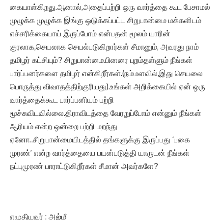
கையாள்கிறது.ஆனால்,அதைப்பற்றி ஒரு வார்த்தை கூட பேசாமல்
முழுக்க முழுக்க இங்கு ஒடுக்கப்பட்ட சிறுபான்மை மக்களிடம்
எச்சரிக்கையாய் இருப்போம் என்பதன் மூலம் யாரின்
குரலாக,செயலாக செயல்படுகிறார்கள் சீமானும், அவரது நாம்
தமிழர் கட்சியும்? சிறுபான்மையினரை புறம்தள்ளும் நீங்கள்
பார்ப்பனர்களை தமிழர் என்கிறீர்கள்.(நம்மளவில்,இது செயலை
பொருத்து விவாதத்திற்குரியது).உங்கள் அறிக்கையில் ஏன் ஒரு
வார்த்தைக்கூட பார்ப்பனியம் பற்றி
மூச்சுவிடவில்லை.திராவிடத்தை வேரறுப்போம் என்னும் நீங்கள்
ஆரியம் என்ற ஒன்றை பற்றி மறந்து
ஏனோ..சிறுபான்மையிடத்தில் தங்களுக்கு இருப்பது ‘பகை
முரண்’ என்ற வார்த்தையை பயன்படுத்தி யாருடன் நீங்கள்
நட்புமுரண் பாராட்டுகிறீர்கள் சீமான் அவர்களே?
எழுதியவர் : அஜ்மீ