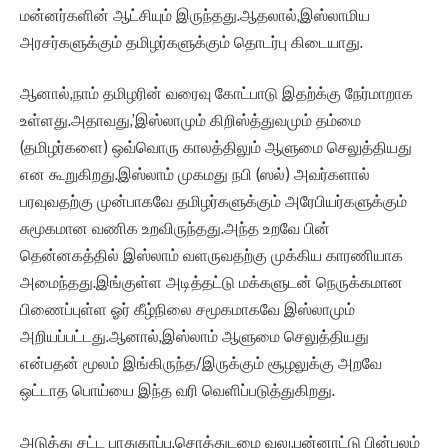
மன்னர்களின் ஆட்சியும் இருந்தது.ஆதலால்,இஸ்லாமிய
அரசர்களுக்கும் தமிழர்களுக்கும் தொடர்பு கிடையாது.
ஆனால்,நாம் தமிழரின் வரைவு கோட்பாடு இதற்க்கு நேர்மாறாக
உள்ளது.அதாவது,’இஸ்லாமும் கிறிஸ்த்துவமும் தம்மை
(தமிழர்களை) ஒவ்வொரு காலத்திலும் ஆளுமை செலுத்தியது
என கூறுகிறது.இஸ்லாம் முகமது நபி (ஸல்) அவர்களால்
பரவுவதற்கு முன்பாகவே தமிழர்களுக்கும் அரேபியர்களுக்கும்
சுமூகமான வணிக உறவிருந்தது.அந்த உறவே பின்
தென்னகத்தில் இஸ்லாம் வளருவதற்கு முக்கிய காரணியாக
அமைந்தது.இங்குள்ள அடித்தட்டு மக்களுடன் நெருக்கமான
பிணைப்புள்ள ஓர் கீழ்நிலை சமூகமாகவே இஸ்லாமும்
அறியப்பட்டது.ஆனால்,இஸ்லாம் ஆளுமை செலுத்தியது
என்பதன் மூலம் இங்கிருந்த/இருக்கும் சூழலுக்கு அறவே
ஒட்டாத பொய்யை இந்த வரி வெளிப்படுத்துகிறது.
அடுத்து சட்ட பாதுகாப்பு,சொத்துடமை வலு,பன்னாட்டு பின்புலம்