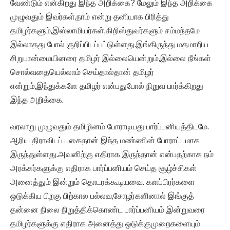
வேண்டும் என்கிறது இந்த அறிக்கை? மேலும் இந்த அறிக்கை
முழுவதும் இவர்கள்,நாம் என்று தனியாக பிரித்து
தமிழர்களும்,இஸ்லாமியர்கள்,கிறிஸ்துவர்களும் சம்மந்தமே
இல்லாதது போல் குறிப்பிடப்பட்டுள்ளது.இங்கிருந்து மதமாறிய
சிறுபான்மையினரை தமிழர் இல்லையென்றும்,இல்லை நீங்கள்
சொல்வதையெல்லாம் செய்தால்தான் தமிழர்
என்றும்,இந்துக்களே தமிழர் என்பதுபோல் நிறுவ பார்க்கிறது
இந்த அறிக்கை.
வரலாறு முழுவதும் தமிழினம் போராடியது பார்ப்பனியத்திடமே.
ஆரிய திராவிடப் பகைதான் இந்த மண்ணின் போராட்டமாக
இருந்துள்ளது.அவனிற்கு எதிராக இருந்தான் என்பதற்காக நம்
அரக்கர்களுக்கு எதிராக பார்ப்பனியம் செய்த சூழ்ச்சிகள்
அனைத்தும் இன்றும் தொடரக்கூடியவை. களப்பிரர்களை
ஒடுக்கிய பிறகு பிற்கால பல்லவ,சோழர்களினால் இங்குத்
தன்னை நிலை நிறுத்திக்கொண்ட பார்ப்பனியம் இன்றுவரை
தமிழர்களுக்கு எதிராக அனைத்து ஒடுக்குமுறைகளையும்