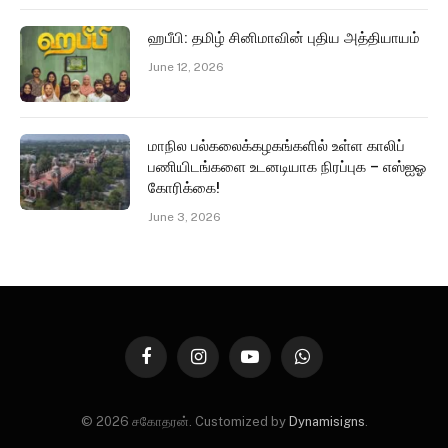
ஹபீபி: தமிழ் சினிமாவின் புதிய அத்தியாயம்
June 12, 2026
மாநில பல்கலைக்கழகங்களில் உள்ள காலிப்
பணியிடங்களை உடனடியாக நிரப்புக – எஸ்ஐஓ
கோரிக்கை!
June 3, 2026
Facebook
Instagram
YouTube
WhatsApp
© 2026 சகோதரன். Customized by
Dynamisigns
.