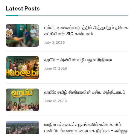
Latest Posts
பள்ளி மாணவர்களிடத்தில் அத்துமீறும் தவெக
கட்சியினர்: SIO கண்டனம்
July 3, 2026
ஹபீபி – அன்பின் வழியது உயிர்நிலை
June 15, 2026
ஹபீபி: தமிழ் சினிமாவின் புதிய அத்தியாயம்
June 12, 2026
மாநில பல்கலைக்கழகங்களில் உள்ள காலிப்
பணியிடங்களை உடனடியாக நிரப்புக – எஸ்ஐஓ