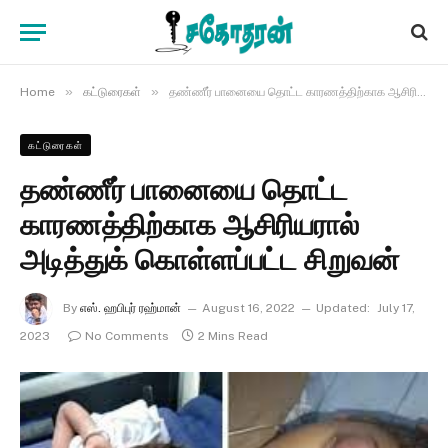
»
»
Home
கட்டுரைகள்
தண்ணீர் பானையை தொட்ட காரணத்திற்காக ஆசிரியரால் அடித்துக் கொள்ளப்பட்ட சிறுவன்
கட்டுரைகள்
தண்ணீர் பானையை தொட்ட
காரணத்திற்காக ஆசிரியரால்
அடித்துக் கொள்ளப்பட்ட சிறுவன்
By
எஸ். ஹபிபுர் ரஹ்மான்
August 16, 2022
Updated:
July 17,
2023
No Comments
2 Mins Read