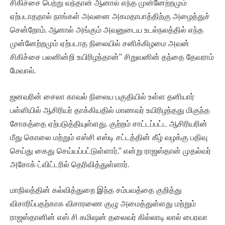
சிகிச்சை பெற்று வந்தான் ஆனால் எந்த முன்னேற்றமும்
ஏற்படாததால் நாங்கள் அவனை அகமதாபாத்திற்கு அழைத்துச்
சென்றோம். ஆனால் அங்கும் அவனுடைய உடல்நலத்தில் எந்த
முன்னேற்றமும் ஏற்படாத நிலையில் சனிக்கிழமை அவன்
சிகிச்சை பலனின்றி உயிரிழந்தான்” சிறுவனின் தந்தை தேவராம்
மேவால்.
ஜனவரின் சைலா காவல் நிலைய பகுதியில் உள்ள தனியார்
பள்ளியில் ஆசிரியர் தாக்கியதில் மாணவர் உயிரிழந்தது மிகுந்த
சோகத்தை ஏற்படுத்தியுள்ளது. குற்றம் சாட்டப்பட்ட ஆசிரியரின்
மீது கொலை மற்றும் எஸ்சி எஸ்டி சட்டத்தின் கீழ் வழக்கு பதிவு
செய்து கைது செய்யப்பட்டுள்ளார்.” என்று ராஜஸ்தான் முதல்வர்
அசோக் ட்விட்டரில் தெரிவித்துள்ளார்.
மாநிலத்தின் கல்வித்துறை இந்த சம்பவத்தை குறித்து
விசாரிப்பதற்காக விசாரணை குழு அமைத்துள்ளது மற்றும்
ராஜஸ்தானின் எஸ் சி கமிஷன் தலைவர் கில்லாடி லால் பைரவா