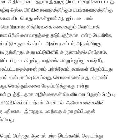
 அதிகார வட்டத்தால் இதற்கு நியாயம் கற்பிக்கப்பட்டது.
கழ்வு அல்ல. பிரிவினைவாதத்திற்கும் பயங்கரவாதத்திற்கு
ிகளை விட பொதுமக்கள்தான் ஆயுதப் படையால்
தி கொடூரமான சித்திரவதை கதைகளும் வெளியாகி
ுவான பிரிவினைவாதத்தை தடுப்பதற்காக என்ற பெயரிலே,
்பட்டு உருவாக்கப்பட்ட அஃப்சா சட்டம், அதன் பிறகு
ுக்கிறது. அது மட்டுமின்றி அருணாச்சல் பிரதேசம்,
ளிட்ட பிற வடகிழக்கு மாநிலங்களிலும் ஜம்மு காஷ்மீர்,
கப்பட்டதைத்தான் நாம் பார்த்தோம். தாங்கள் விரும்பியது
யல் வன்புணர்வு செய்வது, கொலை செய்வது, வாரண்ட்
ுவது, சொத்துக்களை சேதப்படுத்துவது என்று
ள் நடத்தியதாக அறிக்கைகள் வெளியான பிறகும் மேற்படி
ள் விடுவிக்கப்பட்டார்கள். அரசியல் ஆலோசனைகளின்
ற்கு பதிலாக, இராணுவ பலத்தை அரசு நம்பியதன்
்கியது.
ப் பெறப் பெற்றது. ஆனால் மற்ற இடங்களில் தொடர்ந்து