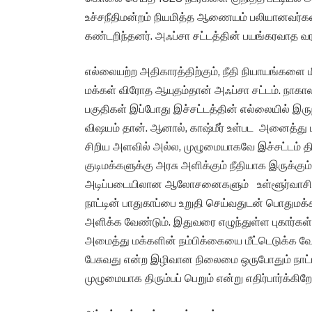
உச்சநீதிமன்றம் நியமித்த ஆணையம் பலியானவர்கள
கண்டறிந்தனர். அஃப்சா சட்டத்தின் பயங்கரவாத வரலாற
எல்லையற்ற அதிகாரத்திற்கும், நீதி நியாயங்களை
மக்கள் விரோத ஆயுதம்தான் அஃப்சா சட்டம். நாகாலா
பகுதிகள் இப்போது இச்சட்டத்தின் எல்லையில் இருந்
விஷயம் தான். ஆனால், காஷ்மீர் உள்பட அனைத்து பக
சிறிய அளவில் அல்ல, முழுமையாகவே இச்சட்டம் திர
குடிமக்களுக்கு அரசு அளிக்கும் நீதியாக இருக்க
அடிப்படையிலான ஆலோசனைகளும் உள்ளூர்வாசிகள்
நாட்டின் பாதுகாப்பை உறுதி செய்வதுடன் பொதுமக்கள
அளிக்க வேண்டும். இதுவரை எழுந்துள்ள புகார்க
அமைத்து மக்களின் நம்பிக்கையை மீட்டெடுக்க வே
பேசுவது என்ற இழிவான நிலைமை ஒருபோதும் நாட்டி
முழுமையாக திரும்பப் பெறும் என்று எதிர்பார்க்கிறோ