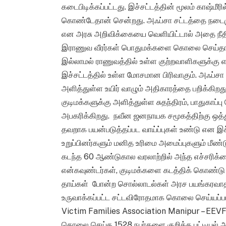
கடைபிடிக்கப்பட்டது. இச்சட்டத்தின் மூலம் காஷ்மீர
கொண்டேதான் சென்றது. அஃப்சா சட்டத்தை நடைமுறை
என அரசு அறிவிக்கையை வெளியிட்டால் அதை நீதிம
இராணுவ வீரர்கள் பொதுமக்களை கொலை செய்தால்
இல்லாமல் ராணுவத்தில் உள்ள குற்றவாளிகளுக்கு எ
இச்சட்டத்தில் உள்ள மோசமான பிரிவாகும். அஃப்சா ச
அளித்துள்ள உயிர் வாழும் அதிகாரத்தை பறிக்கிறது.
குடிமக்களுக்கு அளித்துள்ள சுதந்திரம், பாதுகாப்
அபகரிக்கிறது. நவீன ஜனநாயக சமூகத்திற்கு ஒத்
தவறாக பயன்படுத்தப்பட வாய்ப்புகள் உண்டு என இச
உறுப்பினர்களும் மனித உரிமை அமைப்புகளும் மீண்டு
கடந்த 60 ஆண்டுகால வரலாற்றில் அந்த எச்சரிக்
என்கவுண்டர்கள், குடிமக்களை கடத்திக் கொண்டு
தாய்கள் போன்ற சொல்லாடல்கள் அரச பயங்கரவாதத்தி
உருவாக்கப்பட்ட சட்டவிரோதமாக கொலை செய்யப்பட்
Victim Families Association Manipur – EEVFA
கொலை செய்த 1528 நபர்களை குறித்த பட்டியல் அள