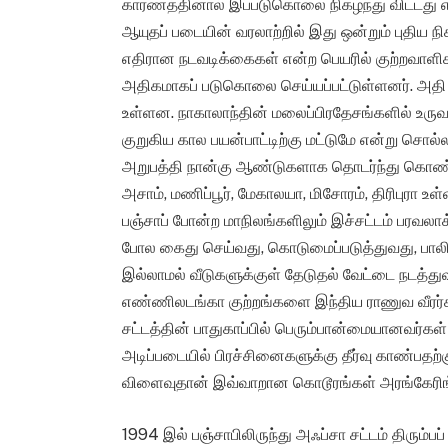
காரணத்தினால் இப்படுகொலை நிகழ்ந்து விட்டது என
ஆயுதப் படையின் வரலாற்றில் இது ஒன்றும் புதிய நி
எதிரான நடவடிக்கைகள் என்ற பெயரில் குற்றவாள
அதிகமாகப் படுகொலை செய்யப்பட்டுள்ளனர். அ
உள்ளன. நாகாலாந்தின் மலைப்பிரதேசங்களில் உர
குறுகிய கால பயன்பாட்டிற்கு மட்டுமே என்று சொல்லப
அறுபத்தி நான்கு ஆண்டுகளாக தொடர்ந்து கொண்டிர
அசாம், மணிப்பூர், மேகாலயா, மிசோரம், திரிபுரா உள்
பஞ்சாப் போன்ற மாநிலங்களிலும் இச்சட்டம் பரவலாக்
போல கைது செய்வது, கொடுமைப்படுத்துவது, பாலி
இல்லாமல் வீடுகளுக்குள் தேடுதல் வேட்டை நடத்த
எண்ணிலடங்கா குற்றங்களை இந்திய ராணுவ வீரர்க
சட்டத்தின் பாதுகாப்பில் பெரும்பான்மையானவர்க
அடிப்படையில் பிரச்சினைகளுக்கு தீர்வு காண்பத
விளைவுதான் இவ்வாறான கொடூரங்கள் அரங்கேரிங
1994 இல் பஞ்சாபிலிருந்து அஃப்சா சட்டம் திரும்ப