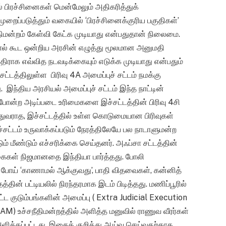
ில் பிரச்சினைகள் மென்மேலும் அதிகரித்துக்
ப்படுத்தும் வகையில் ‘பிரச்சினைக்குரிய பகுதிகள்’
ன்றம் கேள்வி கேட்க முடியாது என்பதுதான் நிலைமை.
 கூட ஒன்றிய அரசின் எழுத்து மூலமான அனுமதி
திராக எவ்வித நடவடிக்கையும் எடுக்க முடியாது என்பதும்
ட்டத்திலுள்ள பிரிவு 4A அமைப்புச் சட்டம் நமக்கு
 இந்திய அரசியல் அமைப்புச் சட்டம் இந்த நாட்டின்
பு போன்ற அடிப்படை உரிமைகளை இச்சட்டத்தின் பிரிவு 4சி
துவராத, இச்சட்டத்தில் உள்ள கொடுமையான பிரிவுகள்
்சட்டம் உருவாக்கப்படும் நேரத்திலேயே பல நாடாளுமன்ற
ம் மீண்டும் எச்சரிக்கை செய்தனர். அஃப்சா சட்டத்தின்
கைகள் நிஜமானதை இந்தியா பார்த்தது. போலி
 போய் ‘காணாமல் ஆக்குவது’, பாதி விதவைகள், கன்னித்
ன் பட்டியலில் நிரந்தரமாக இடம் பிடித்தது. மணிப்பூரில்
ட குடும்பங்களின் அமைப்பு ( Extra Judicial Execution
M) உச்சநீதிமன்றத்தில் அளித்த மனுவில் ராணுவ வீரர்கள்
ிக்கப்பட்டது. இதைக் குறித்து ஆய்வு செய்வதற்காக