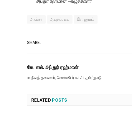
அப்துர் ரஹ்மான் – எழுத்தாளர்
அஃப்சா
ஆயுதப்படை
இராணுவம்
SHARE.
கே. எஸ். அப்துர் ரஹ்மான்
மாநிலத் தலைவர், வெல்ஃபேர் கட்சி, தமிழ்நாடு
RELATED
POSTS