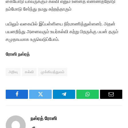
கையோடு் யாவருக்கும் கல்வி எனும் உன்னத எண்ணத்தோடு
நம்மோடு சேர்ந்து நமது சுற்றத்தாரும்
பயிலும் வகையில் இப்பள்ளியை நிர்மாணித்துள்ளனர். அதன்
பயனறிந்து அனைவரும் உயர்கல்வி கற்று பிறருக்கு பயன் தரும்
சமுதாயமாக உருவெடுப்போம்.
ரோஸி நஸ்ரத்
அறிவு
கல்வி
முக்கியத்துவம்
Facebook
Twitter
Telegram
WhatsApp
Email
நஸ்ரத் ரோஸி
Website