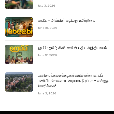
July 3, 2026
ஹபீபி – அன்பின் வழியது உயிர்நிலை
June 15, 2026
ஹபீபி: தமிழ் சினிமாவின் புதிய அத்தியாயம்
June 12, 2026
மாநில பல்கலைக்கழகங்களில் உள்ள காலிப்
பணியிடங்களை உடனடியாக நிரப்புக – எஸ்ஐஓ
கோரிக்கை!
June 3, 2026