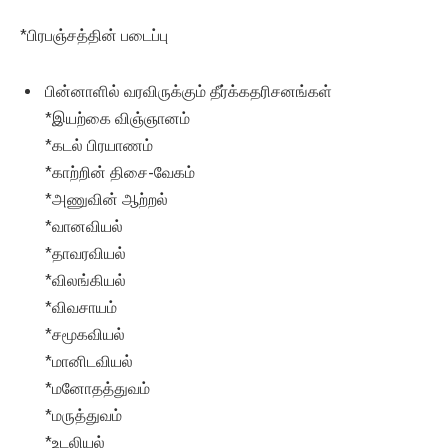
*பிரபஞ்சத்தின் படைப்பு
பின்னாளில் வரவிருக்கும் தீர்க்கதரிசனங்கள்
*இயற்கை விஞ்ஞானம்
*கடல் பிரயாணம்
*காற்றின் திசை-வேகம்
*அணுவின் ஆற்றல்
*வானவியல்
*தாவரவியல்
*விலங்கியல்
*விவசாயம்
*சமூகவியல்
*மானிடவியல்
*மனோதத்துவம்
*மருத்துவம்
*உடலியல்