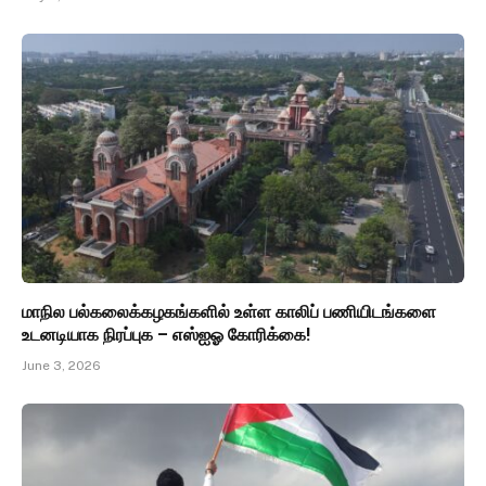
மாநில பல்கலைக்கழகங்களில் உள்ள காலிப் பணியிடங்களை
உடனடியாக நிரப்புக – எஸ்ஐஓ கோரிக்கை!
June 3, 2026