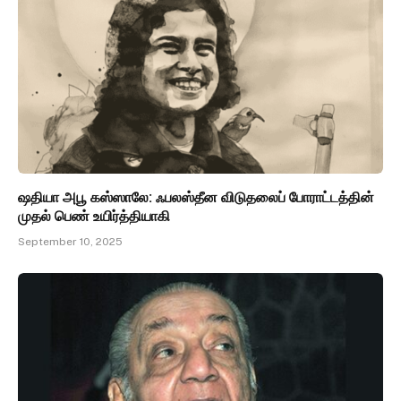
ஷதியா அபூ கஸ்ஸாலே: ஃபலஸ்தீன விடுதலைப் போராட்டத்தின்
முதல் பெண் உயிர்த்தியாகி
September 10, 2025