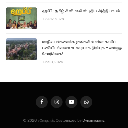
ஹபீபி: தமிழ் சினிமாவின் புதிய அத்தியாயம்
June 12, 2026
மாநில பல்கலைக்கழகங்களில் உள்ள காலிப்
பணியிடங்களை உடனடியாக நிரப்புக – எஸ்ஐஓ
கோரிக்கை!
June 3, 2026
Facebook
Instagram
YouTube
WhatsApp
© 2026 சகோதரன். Customized by
Dynamisigns
.