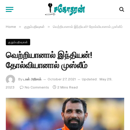
»
»
Home
குறும்பதிவுகள்
வெற்றியானால் இந்தியன்! தோல்வியானால் முஸ்லீம்
குறும்பதிவுகள்
வெற்றியானால் இந்தியன்!
தோல்வியானால் முஸ்லீம்
By
டான் அசோக்
October 27, 2021
Updated:
May 29,
2023
No Comments
2 Mins Read