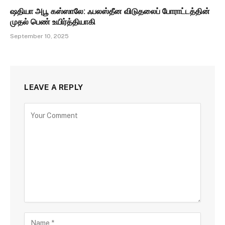
ஷதியா அபூ கஸ்ஸாலே: ஃபலஸ்தீன விடுதலைப் போராட்டத்தின்
முதல் பெண் உயிர்த்தியாகி
September 10, 2025
LEAVE A REPLY