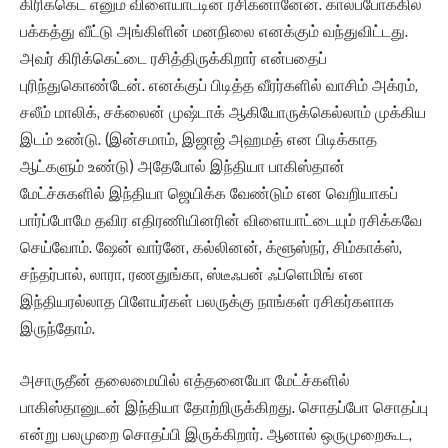
கிரிக்கெட் எனும் விளையாட்டின் ரசிகனானேன். காலப்போக்கில்
பக்கத்து வீட்டு அங்கிளின் மனநிலை எனக்கும் வந்துவிட்டது.
அவர் கிரிக்கெட்டை ரசித்திருக்கிறார் என்பதைப்
புரிந்துகொண்டேன். எனக்குப் பிடித்த வீரர்களில் வாசிம் அக்ரம்,
சலீம் மாலிக், சக்லைன் முஷ்டாக் ஆகியோருக்கெல்லாம் முக்கிய
இடம் உண்டு. (இன்சமாம், இஜாஜ் அஹமத் என பிடிக்காத
ஆட்களும் உண்டு) அதேபோல் இந்தியா பாகிஸ்தான்
மேட்ச்சுகளில் இந்தியா ஜெயிக்க வேண்டும் என வெறியாகப்
பார்ப்போமே தவிர எதிரணியினரின் விளையாட்டையும் ரசிக்கவே
செய்வோம். ஷேன் வார்னே, கல்லினன், க்ளூஸ்நர், சிம்காக்ஸ்,
சந்தர்பால், லாரா, ரணதுங்கா, ஸ்டீஃபன் ஃப்ளெமிங் என
இந்தியரல்லாத பிளேயர்கள் பலருக்கு நாங்கள் ரசிகர்களாக
இருந்தோம்.
அசாருதீன் தலைமையில் எத்தனையோ மேட்ச்களில்
பாகிஸ்தானுடன் இந்தியா தோற்றிருக்கிறது. சொதப்போ சொதப்பு
என்று பலமுறை சொதப்பி இருக்கிறார். ஆனால் ஒருமுறைகூட,