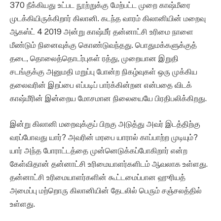
370 நீக்கியது உட்பட நூற்றுக்கு மேற்பட்ட முறை காஷ்மீரை
முடக்கியிருக்கிறார் கிலானி. கடந்த வாரம் கிலானியின் மறைவு
ஆகஸ்ட் 4 2019 அன்று காஷ்மீர் தன்னாட்சி உரிமை நாளை
மீண்டும் நினைவுக்கு கொண்டுவந்தது. பொதுமக்களுக்குத்
தடை, தொலைத்தொடர்புகள் ரத்து, முறையான இறுதி
சடங்குக்கு அனுமதி மறுப்பு போன்ற நிகழ்வுகள் ஒரு முக்கிய
தலைவரின் இறப்பை எப்படிப் பார்க்கின்றன என்பதை விடக்
காஷ்மீரின் இன்றைய மோசமான நிலையையே பிரதிபலிக்கிறது.
இன்று கிலானி மறைவுக்குப் பிறகு அடுத்து அவர் இடத்திற்கு
வரப்போவது யார்? அவரின் மரபை யாரால் காப்பாற்ற முடியும்?
யார் அந்த போராட்டத்தை முன்னெடுக்கப்போகிறார் என்ற
கேள்விதான் தன்னாட்சி உரிமையாளர்களிடம் ஆவலாக உள்ளது.
தன்னாட்சி உரிமையாளர்களின் கூட்டமைப்பான ஹுரியத்
அமைப்பு மற்றொரு கிலானியின் தேடலில் பெரும் சஞ்சலத்தில்
உள்ளது.