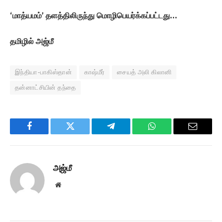
‘மாத்யமம்’ தளத்திலிருந்து மொழிபெயர்க்கப்பட்டது…
தமிழில் அஜ்மீ
இந்தியா-பாகிஸ்தான்
காஷ்மீர்
சையத் அலி கிலானி
தன்னாட்சியின் தந்தை
Facebook
Twitter
Telegram
WhatsApp
Email
அஜ்மீ
Website