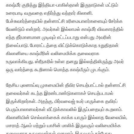
காஷ்மீர் குறித்து இந்தியா-பாகிஸ்தான் இருநாடுகள் மட்டும்
உரையாடி வருவதை எதிர்த்து வந்தார் கிலானி.
பேச்சுவார்த்தையில் தன்னாட்சி உரிமையாளர்களையும் சேர்க்க
வேண்டும் என்றார். அவர்கள் இல்லாமல் காஷ்மீர் விவகாரத்தில்
எந்த தீர்மானமான முடிவும் எட்டப்படாது என்பது அவரின்
நிலைப்பாடு. போராட்டத்தை விட்டுக்கொடுக்காத உறுதிதான்
கிலானியை காஷ்மீரின் வலிமைமிக்க தலைவராக
உருவாக்கியது. ஸ்ரீநகரில் உள்ள தனது இல்லத்திலிருந்து அவர்
ஒரு வார்த்தை கூறினால் மொத்த காஷ்மீரும் முடங்கும்.
தேசிய புலனாய்வு முகமையின் தீவிர செயற்பாட்டால் தன்னாட்சி
தலைவர்கள் கடந்த இரண்டாண்டுகளாகச் செயற்படாமல்
இருக்கிறார்கள். அதற்கு, மிர்வவைஜ் உமர் பாருக்கை தவிரப்
பெரும்பாலானவர்கள் வீட்டுக்காவலில் இருப்பதையும் கூறலாம்.
கிலானியின் செல்வாக்கைக் காக்க யாரும் இல்லாத வேலையில்,
மசராத் ஆலம் மற்றும் யாசின் மாலிக் இருவரும் வலிமைமிக்க
தலைவராக உருவாவார்கள் எனலாம். இருவரும் தற்போது