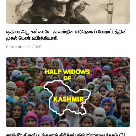
ஷதியா அபூ கஸ்ஸாலே: ஃபலஸ்தீன விடுதலைப் போராட்டத்தின்
முதல் பெண் உயிர்த்தியாகி
September 10, 2025
காஷ்மீர்: திரைப்படங்களால் திரிக்கப்படும் இராணுவ தேசம் (3)