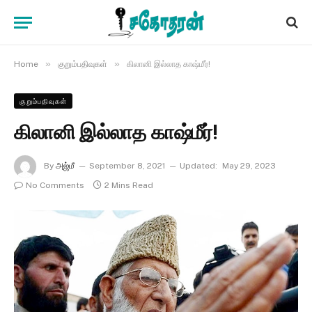
»
»
Home
குறும்பதிவுகள்
கிலானி இல்லாத காஷ்மீர்!
குறும்பதிவுகள்
கிலானி இல்லாத காஷ்மீர்!
By
அஜ்மீ
September 8, 2021
Updated:
May 29, 2023
No Comments
2 Mins Read