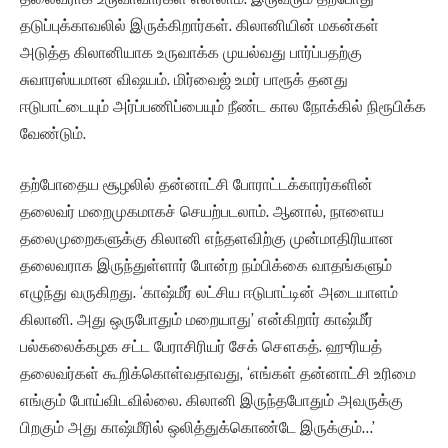
தடுப்புக்காவலில் இருக்கிறார்கள். கிலானியின் மகன்கள்
அடுத்த கிலானியாக உருவாக்க முயல்வது பார்ப்பதற்கு
சுவாரஸ்யமான விஷயம். மிர்வைஜ் உமர் பாரூக் தனது
ஈடுபாட்டையும் அர்ப்பணிப்பையும் நீண்ட கால நோக்கில் நிரூபிக்க
வேண்டும்.
தற்போதைய சூழலில் தன்னாட்சி போராட்டக்காரர்களின்
தலைவர் மறைமுகமாகச் செயற்படலாம். ஆனால், நாளைய
தலைமுறைகளுக்கு கிலானி எந்தளவிற்கு முன்மாதிரியான
தலைவராக இருந்துள்ளார் போன்ற நம்பிக்கை வாதங்களும்
எழுந்து வருகிறது. ‘காஷ்மீர் லட்சிய ஈடுபாட்டின் அடையாளம்
கிலானி. அது ஒருபோதும் மறையாது’ என்கிறார் காஷ்மீர்
பல்கலைக்கழக சட்ட பேராசிரியர் சேக் சௌகத். ஹுரியத்
தலைவர்கள் கூறிக்கொள்வதாவது, ‘எங்கள் தன்னாட்சி உரிமை
எங்கும் போய்விடவில்லை. கிலானி இருந்தபோதும் அவருக்கு
பிறகும் அது காஷ்மீரில் ஒலித்துக்கொண்டே இருக்கும்…’