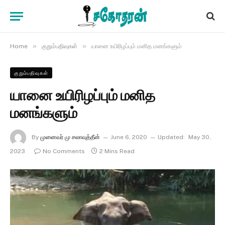
»
»
Home
குறும்பதிவுகள்
யானை உயிரிழப்பும் மனித மனங்களும்
குறும்பதிவுகள்
யானை உயிரிழப்பும் மனித
மனங்களும்
By
முனைவர் மு சலாவுத்தீன்
June 6, 2020
Updated:
May 30,
2023
No Comments
2 Mins Read