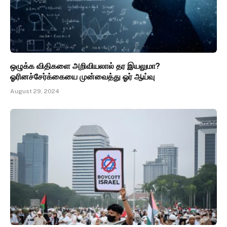
ஒழுக்க விதிகளை அறிவியலால் தர இயலுமா?
ஓரினச்சேர்க்கையை முன்வைத்து ஓர் ஆய்வு
August 29, 2024