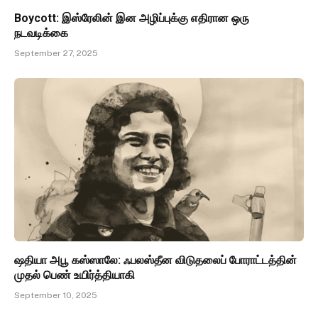
Boycott: இஸ்ரேலின் இன அழிப்புக்கு எதிரான ஒரு
நடவடிக்கை
September 27, 2025
ஷதியா அபூ கஸ்ஸாலே: ஃபலஸ்தீன விடுதலைப் போராட்டத்தின்
முதல் பெண் உயிர்த்தியாகி
September 10, 2025