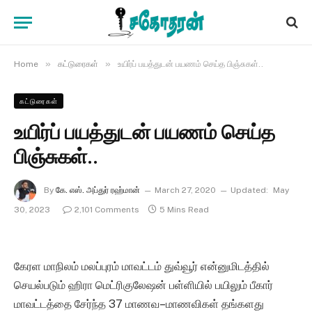
»
»
Home
கட்டுரைகள்
உயிர்ப் பயத்துடன் பயணம் செய்த பிஞ்சுகள்..
கட்டுரைகள்
உயிர்ப் பயத்துடன் பயணம் செய்த
பிஞ்சுகள்..
By
கே. எஸ். அப்துர் ரஹ்மான்
March 27, 2020
Updated:
May
30, 2023
2,101 Comments
5 Mins Read
கேரள மாநிலம் மலப்புரம் மாவட்டம் துவ்வூர் என்னுமிடத்தில்
செயல்படும் ஹிரா மெட்ரிகுலேஷன் பள்ளியில் பயிலும் பீகார்
மாவட்டத்தை சேர்ந்த 37 மாணவ–மாணவிகள் தங்களது