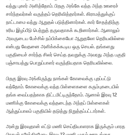
வந்து புகார் அளித்தோம். பிறகு அங்கே வந்த அந்த ஊரைச்
சார்ந்தவர்கள் வருத்தம் தெரிவித்தார்கள். கிராமத்துக்குப்
நாட்டாமை வந்து ஆறுதல் படுத்தினார்கள். கார் சேதத்திற்கு
உரிய இழப்பீடு பெற்றுத் தருவதாகக் கூறினார்கள். ஆனாலும்
அவருடைய பேச்சில் நம்பிக்கையோ ஆறுதலோ தெரியவில்லை
என்பது வேதனை அளிக்கக்கூடிய ஒரு செயல். தங்களது
பகுதியைச் சார்ந்த சிலர் செய்த தவறுக்கு அவரது அந்த பகுதி
பஞ்சாயத்து பொறுப்பாளர் வருந்தியதாக தெரியவில்லை.
பிறகு இரவு அங்கிருந்து நாங்கள் கோவைக்கு புறப்பட்டு
வந்தோம். கோவைக்கு வந்த பிள்ளைகளை கரும்புகடையில்
தங்க வைப்பதற்காக திட்டமிட்டிருந்தோம். ஆனால் இரவு 12
மணிக்கு கோவைக்கு வந்தடைந்த அந்தப் பிள்ளைகள்
ஆத்துப்பாலம் பகுதியில் தடுத்து நிறுத்தப்பட்டார்கள்.
அன்று இரவுதான் எட்டு மணி செய்தியாளராக இருக்கும் பாரத
பிரதமர் நரேந்திரமோடி இரவு 12 மணி முதல் ஊரடங்கை