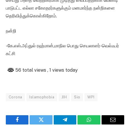
செய்து அதை வெற்றிகரமாக முடித்து வைப்பதற்காக வேண்டி
பாடுபட்ட எல்லா சகோதரர்களுக்கும் மனமார்ந்த நன்றிகளை
தெரிவித்துக்கொள்கிறோம்.
நன்றி
-கே.எஸ்.அப்துல் ரஹ்மான்,மாநில பொது செயலாளர்-வெல்ஃபர்
கட்சி
56 total views
, 1 views today
Corona
Islamophobia
JIH
Sio
WPI
Facebook
Twitter
Telegram
WhatsApp
Email