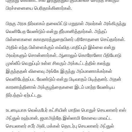
புகுந்து கொண்ட சில இந்துத்துவ கும்பலைச் சேர்ந்த சிலரும்
பிரச்சனையை பெரிதாக்கினார்கள்.
பிறகு அரசு நிர்வாகம் தலையிட்டு மறுநாள் அவர்கள் அங்கிருந்து
வெளியேற வேண்டும் என்று தீர்மானித்தார்கள். அந்தப்
பிள்ளைகளை சுகாதாரத்துறையினர் பரிசோதனை செய்தார்கள்.
அதில் எந்த பிள்ளைக்கும் எவ்வித பாதிப்பும் இல்லை என்று
அவர்களும் சொன்னார்கள். ஆனாலும் கொரோனோ பீதியோடு
முஸ்லீம் வெறுப்பும் உள்ள சிலரும் அக்கூட்டத்தில் கலந்து
இருந்ததன் விளைவு அங்கே இருந்து அம்மாணாக்கர்கள்
வெளியேற்றப்பட வேண்டும் என்று பிடிவாதம் பிடித்தனர். அதன்
காரணத்தினால் அக்குழந்தைகளை இடம் மாற்ற வேண்டிய
நிர்பந்தம் ஏற்பட்டது.
உடனடியாக வெல்ஃபேர் கட்சியின் மாநில பொதுச் செயலாளர் எஸ்
அப்துல் ரஹ்மான், ஜமாஅத்தே இஸ்லாமி கோவை மாவட்ட
செயலாளர் சபீர் அலி, மக்கள் தொடர்பு செயலாளர் அப்துல்