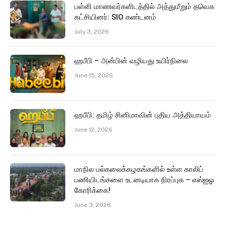
பள்ளி மாணவர்களிடத்தில் அத்துமீறும் தவெக
கட்சியினர்: SIO கண்டனம்
July 3, 2026
ஹபீபி – அன்பின் வழியது உயிர்நிலை
June 15, 2026
ஹபீபி: தமிழ் சினிமாவின் புதிய அத்தியாயம்
June 12, 2026
மாநில பல்கலைக்கழகங்களில் உள்ள காலிப்
பணியிடங்களை உடனடியாக நிரப்புக – எஸ்ஐஓ
கோரிக்கை!
June 3, 2026