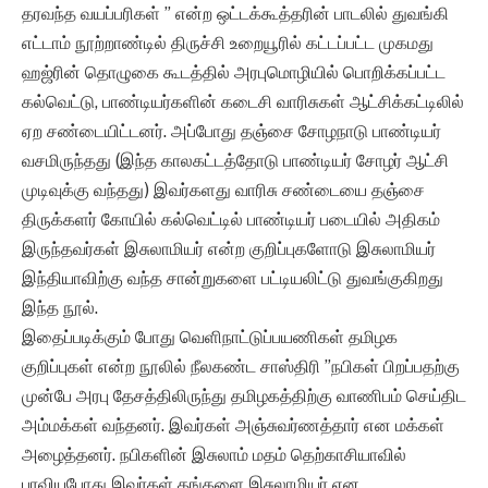
தரவந்த வயப்பரிகள் ” என்ற ஒட்டக்கூத்தரின் பாடலில் துவங்கி
எட்டாம் நூற்றாண்டில் திருச்சி உறையூரில் கட்டப்பட்ட முகமது
ஹஜ்ரின் தொழுகை கூடத்தில் அரபுமொழியில் பொறிக்கப்பட்ட
கல்வெட்டு, பாண்டியர்களின் கடைசி வாரிசுகள் ஆட்சிக்கட்டிலில்
ஏற சண்டையிட்டனர். அப்போது தஞ்சை சோழநாடு பாண்டியர்
வசமிருந்தது (இந்த காலகட்டத்தோடு பாண்டியர் சோழர் ஆட்சி
முடிவுக்கு வந்தது) இவர்களது வாரிசு சண்டையை தஞ்சை
திருக்களர் கோயில் கல்வெட்டில் பாண்டியர் படையில் அதிகம்
இருந்தவர்கள் இசுலாமியர் என்ற குறிப்புகளோடு இசுலாமியர்
இந்தியாவிற்கு வந்த சான்றுகளை பட்டியலிட்டு துவங்குகிறது
இந்த நூல்.
இதைப்படிக்கும் போது வெளிநாட்டுப்பயணிகள் தமிழக
குறிப்புகள் என்ற நூலில் நீலகண்ட சாஸ்திரி ”நபிகள் பிறப்பதற்கு
முன்பே அரபு தேசத்திலிருந்து தமிழகத்திற்கு வாணிபம் செய்திட
அம்மக்கள் வந்தனர். இவர்கள் அஞ்சுவர்ணத்தார் என மக்கள்
அழைத்தனர். நபிகளின் இசுலாம் மதம் தெற்காசியாவில்
பரவியபோது இவர்கள் தங்களை இசுலாமியர் என