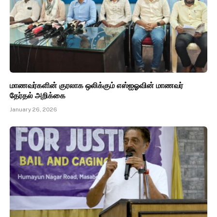
மாணவர்களின் குரலாக ஒலிக்கும் எஸ்ஐஓவின் மாணவர்
தேர்தல் அறிக்கை
January 26, 2026