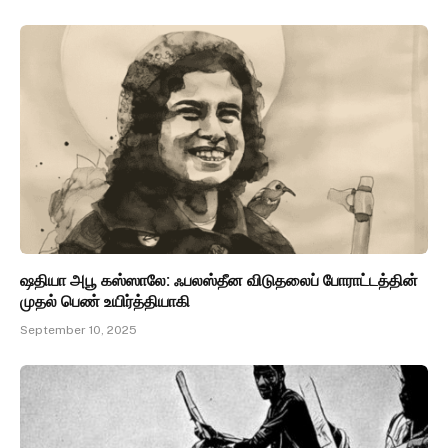
ஷதியா அபூ கஸ்ஸாலே: ஃபலஸ்தீன விடுதலைப் போராட்டத்தின்
முதல் பெண் உயிர்த்தியாகி
September 10, 2025