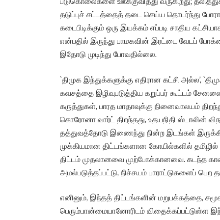
படுகொலைகளை ஊக்குவித்து வருகிறது; தலித்த
தடுப்புச் சட்டத்தைத் தடை செய்ய தொடர்ந்து போராட
கடைபிடிக்கும் ஒரு இயக்கம் எப்படி சாதிய கட்சியா
என்பதில் இருந்து பாமகவின் இரட்டை வேடப் போக
இதோடு முடிந்து போவதில்லை.
`திமுக இந்துக்களுக்கு எதிரான கட்சி அல்ல’, `தி
கவசத்தை இழிவுபடுத்திய கறுப்பர் கூட்டம் சேனலை 
கருத்துகள், பாரத மாதாவுக்கு நினைவாலயம் திறந
கொரோனா வார்ட் திறந்தது, உதயநிதி ஸ்டாலின் விந
தத்துவத்தோடு இணைந்து நின்ற இடங்கள் இருக்
முக்கியமான திட்டங்களான கோயில்களில் தமிழில்
திட்டம் முதலானவை முற்போக்கானவை. கடந்த கா
அமல்படுத்தப்பட்டு, நிச்சயம் பாராட்டுகளைப் பெற 
எனினும், இந்தத் திட்டங்களின் மறுபக்கத்தை, ச
பெரும்பான்மையானோரிடம் விதைக்கப்பட்டுள்ள இந