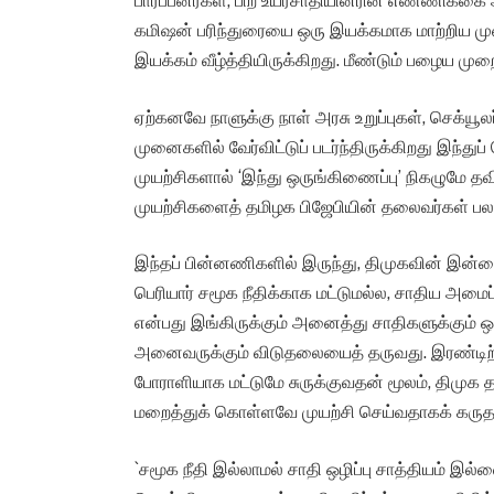
பார்ப்பனர்கள், பிற உயர்சாதியினரின் எண்ணிக்க
கமிஷன் பரிந்துரையை ஒரு இயக்கமாக மாற்றிய முன்
இயக்கம் வீழ்த்தியிருக்கிறது. மீண்டும் பழைய மு
ஏற்கனவே நாளுக்கு நாள் அரசு உறுப்புகள், செக்யூல
முனைகளில் வேர்விட்டுப் படர்ந்திருக்கிறது இந்த
முயற்சிகளால் ‘இந்து ஒருங்கிணைப்பு’ நிகழுமே த
முயற்சிகளைத் தமிழக பிஜேபியின் தலைவர்கள் பலரும்
இந்தப் பின்னணிகளில் இருந்து, திமுகவின் இன்றைய 
பெரியார் சமூக நீதிக்காக மட்டுமல்ல, சாதிய அமைப
என்பது இங்கிருக்கும் அனைத்து சாதிகளுக்கும் ஒர
அனைவருக்கும் விடுதலையைத் தருவது. இரண்டிற்கு
போராளியாக மட்டுமே சுருக்குவதன் மூலம், திம
மறைத்துக் கொள்ளவே முயற்சி செய்வதாகக் கருத ம
`சமூக நீதி இல்லாமல் சாதி ஒழிப்பு சாத்தியம் இல