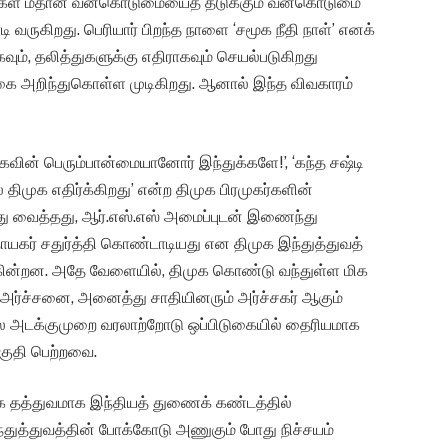
ுகள் மீதான வன்கொடுமையைத் தடுக்கும் வன்கொடுமை
ி வருகிறது. பெரியார் பிறந்த நாளை ‘சமூக நீதி நாள்’ எனக்
கவும், தலித்துகளுக்கு எதிராகவும் செயல்படுகிறது
்கை அறிந்துகொள்ள முடிகிறது. ஆனால் இந்த விவகாரம்
முகவின் பெரும்பான்மையானோர் இந்துக்களே!’, ‘கந்த சஷ்டி
திமுக எதிர்க்கிறது’ என்ற திமுக பிரமுகர்களின்
்து வைத்தது, ஆர்.எஸ்.எஸ் அமைப்புடன் இணைந்து
ாயகர் சதுர்த்தி கொண்டாடியது என திமுக இந்துத்துவத்
கின்றன. அதே வேளையில், திமுக கொண்டு வந்துள்ள மிக
 அர்ச்சனை, அனைத்து சாதியினரும் அர்ச்சகர் ஆகும்
ல அடக்குமுறை வரலாற்றோடு ஒப்பிடுகையில் தைரியமாக
தகுதி பெற்றவை.
மூக தத்துவமாக இந்தியத் துணைக் கண்டத்தில்
்துத்துவத்தின் போக்கோடு அணுகும் போது நிச்சயம்