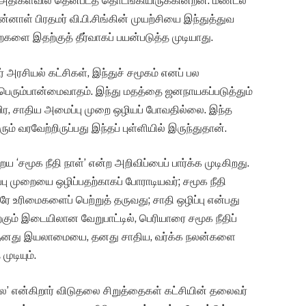
ை அதிகளவில் தென்படத் தொடங்கியிருக்கின்றன. மண்டல்
னாள் பிரதமர் வி.பி.சிங்கின் முயற்சியை இந்துத்துவ
றைகளை இதற்குத் தீர்வாகப் பயன்படுத்த முடியாது.
ர் அரசியல் கட்சிகள், இந்துச் சமூகம் எனப் பல
ுப் பெரும்பான்மைவாதம். இந்து மதத்தை ஜனநாயகப்படுத்தும்
விர, சாதிய அமைப்பு முறை ஒழியப் போவதில்லை. இந்த
 வரவேற்றிருப்பது இந்தப் புள்ளியில் இருந்துதான்.
‘சமூக நீதி நாள்’ என்ற அறிவிப்பைப் பார்க்க முடிகிறது.
்பு முறையை ஒழிப்பதற்காகப் போராடியவர்; சமூக நீதி
ே உரிமைகளைப் பெற்றுத் தருவது; சாதி ஒழிப்பு என்பது
ம் இடையிலான வேறுபாட்டில், பெரியாரை சமூக நீதிப்
ுக தனது இயலாமையை, தனது சாதிய, வர்க்க நலன்களை
ுடியும்.
்லை’ என்கிறார் விடுதலை சிறுத்தைகள் கட்சியின் தலைவர்