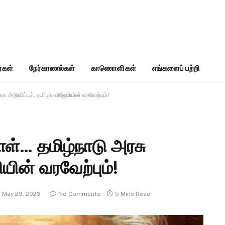
்கள்
நேர்காணல்கள்
காணொளிகள்
எங்களைப் பற்றி
ு அறிவிப்பும், தமிழக பிஜேபியின் வரவேற்பும்!
ாள்… தமிழ்நாடு அரசு
ியின் வரவேற்பும்!
May 29, 2023
No Comments
5 Mins Read