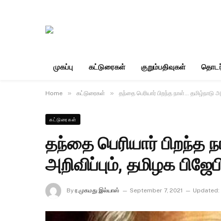
முகப்பு
கட்டுரைகள்
குறும்பதிவுகள்
தொடர
»
»
Home
கட்டுரைகள்
தந்தை பெரியார் பிறந்த நாள்… தமிழ்நாடு அரச
கட்டுரைகள்
தந்தை பெரியார் பிறந்த ந
அறிவிப்பும், தமிழக பிஜேப
By
ர.முகமது இல்யாஸ்
September 7, 2021
Updated: