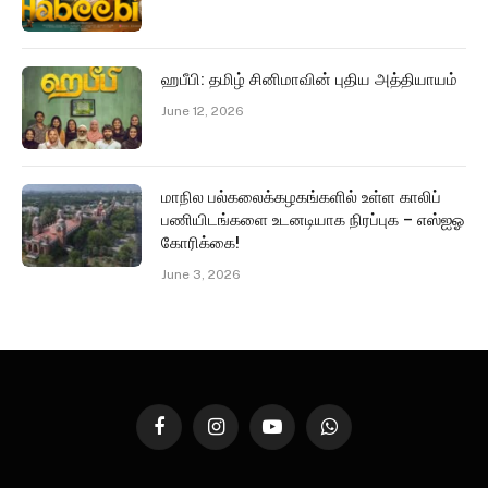
ஹபீபி: தமிழ் சினிமாவின் புதிய அத்தியாயம்
June 12, 2026
மாநில பல்கலைக்கழகங்களில் உள்ள காலிப்
பணியிடங்களை உடனடியாக நிரப்புக – எஸ்ஐஓ
கோரிக்கை!
June 3, 2026
Facebook
Instagram
YouTube
WhatsApp