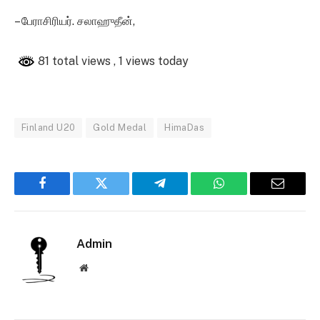
– பேராசிரியர். சலாஹுதீன்,
81 total views
, 1 views today
Finland U20
Gold Medal
HimaDas
Facebook
Twitter
Telegram
WhatsApp
Email
Admin
Website