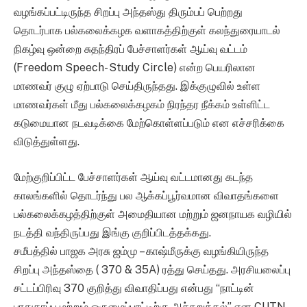
வழங்கப்பட்டிருந்த சிறப்பு அந்தஸ்து திரும்பப் பெற்றது
தொடர்பாக பல்கலைக்கழக வளாகத்திற்குள் கலந்துரையாடல்
நிகழ்வு ஒன்றை சுதந்திரப் பேச்சாளர்கள் ஆய்வு வட்டம்
(Freedom Speech- Study Circle) என்ற பெயரிலான
மாணவர் குழு ஏற்பாடு செய்திருந்தது. இக்குழுவில் உள்ள
மாணவர்கள் மீது பல்கலைக்கழகம் நிரந்தர நீக்கம் உள்ளிட்ட
கடுமையான நடவடிக்கை மேற்கொள்ளப்படும் என எச்சரிக்கை
விடுத்துள்ளது.
மேற்குறிப்பிட்ட பேச்சாளர்கள் ஆய்வு வட்டமானது கடந்த
காலங்களில் தொடர்ந்து பல ஆக்கப்பூர்வமான விவாதங்களை
பல்கலைக்கழத்திற்குள் அமைதியான மற்றும் ஜனநாயக வழியில்
நடத்தி வந்திருப்பது இங்கு குறிப்பிடத்தக்கது.
சமீபத்தில் பாஜக அரசு ஜம்மு – காஷ்மீருக்கு வழங்கியிருந்த
சிறப்பு அந்தஸ்தை ( 370 & 35A) ரத்து செய்தது. அரசியலைப்பு
சட்டப்பிரிவு 370 குறித்து விவாதிப்பது என்பது “நாட்டின்
பாதுகாப்பு மற்றும் ஒருமைப்பாட்டிற்கு அச்சுறுத்தல்” என CUTN