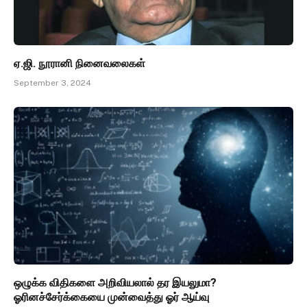
ஏ.ஜி. நூரானி நினைவலைகள்
September 3, 2024
ஒழுக்க விதிகளை அறிவியலால் தர இயலுமா?
ஓரினச்சேர்க்கையை முன்வைத்து ஓர் ஆய்வு