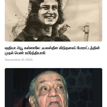
ஷதியா அபூ கஸ்ஸாலே: ஃபலஸ்தீன விடுதலைப் போராட்டத்தின்
முதல் பெண் உயிர்த்தியாகி
September 10, 2025