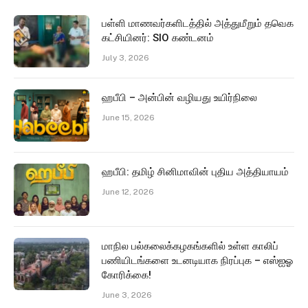
பள்ளி மாணவர்களிடத்தில் அத்துமீறும் தவெக
கட்சியினர்: SIO கண்டனம்
July 3, 2026
ஹபீபி – அன்பின் வழியது உயிர்நிலை
June 15, 2026
ஹபீபி: தமிழ் சினிமாவின் புதிய அத்தியாயம்
June 12, 2026
மாநில பல்கலைக்கழகங்களில் உள்ள காலிப்
பணியிடங்களை உடனடியாக நிரப்புக – எஸ்ஐஓ
கோரிக்கை!
June 3, 2026