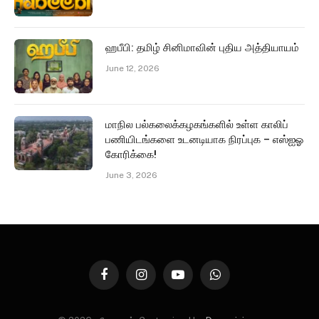
ஹபீபி: தமிழ் சினிமாவின் புதிய அத்தியாயம்
June 12, 2026
மாநில பல்கலைக்கழகங்களில் உள்ள காலிப்
பணியிடங்களை உடனடியாக நிரப்புக – எஸ்ஐஓ
கோரிக்கை!
June 3, 2026
Facebook
Instagram
YouTube
WhatsApp