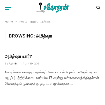
»
Home
Posts Tagged "அமித்ஷா"
BROWSING:
அமித்ஷா
அமித்ஷா யார்?
By
Admin
April 19, 2021
மோடிக்காக எதையும் தாக்கும் செவ்வாய்க் கிரகம் மனிதன். -ரானா
அயூப் ( பத்திரிக்கையாளர்) மே 17 அன்று, மக்களவைத் தேர்தல்கள்
அனைத்தும் முடிவதற்கு ஒரு நாள் முன்னதாக,…