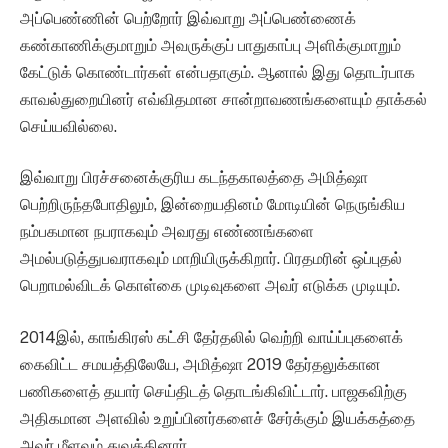
அப்பெண்ணின் பெற்றோர் இவ்வாறு அப்பெண்ணைக்
கண்காணிக்குமாறும் அவருக்குப் பாதுகாப்பு அளிக்குமாறும்
கேட்டுக் கொண்டார்கள் என்பதாகும். ஆனால் இது தொடர்பாக
காவல்துறையினர் எவ்விதமான சான்றாவணங்களையும் தாக்கல்
செய்யவில்லை.
இவ்வாறு பிரச்சனைக்குரிய கடந்தகாலத்தை அமித்ஷா
பெற்றிருந்தபோதிலும், இன்றையதினம் மோடியின் நெருங்கிய
நம்பகமான நபராகவும் அவரது எண்ணங்களை
அமல்படுத்துபவராகவும் மாறியிருக்கிறார். பிரதமரின் ஒப்புதல்
பெறாமல்விடக் கொள்கை முடிவுகளை அவர் எடுக்க முடியும்.
2014இல், காங்கிரஸ் கட்சி தேர்தலில் வெற்றி வாய்ப்புகளைக்
கைவிட்ட சமயத்திலேயே, அமித்ஷா 2019 தேர்தலுக்கான
பணிகளைத் தயார் செய்திடத் தொடங்கிவிட்டார். பாஜகவிற்கு
அதிகமான அளவில் உறுப்பினர்களைச் சேர்க்கும் இயக்கத்தை
அவர் மீளவும் துவக்கினார்.