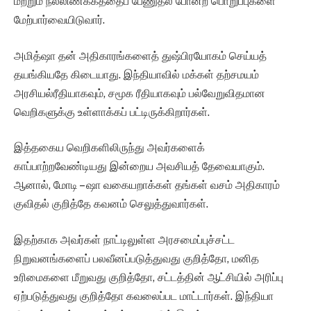
மற்றும் நல்லிணக்கத்தைப் பேணுதல் போன்ற பொறுப்புகளை
மேற்பார்வையிடுவார்.
அமித்ஷா தன் அதிகாரங்களைத் துஷ்பிரயோகம் செய்யத்
தயங்கியதே கிடையாது. இந்தியாவில் மக்கள் தற்சமயம்
அரசியல்ரீதியாகவும், சமூக ரீதியாகவும் பல்வேறுவிதமான
வெறிகளுக்கு உள்ளாக்கப் பட்டிருக்கிறார்கள்.
இத்தகைய வெறிகளிலிருந்து அவர்களைக்
காப்பாற்றவேண்டியது இன்றைய அவசியத் தேவையாகும்.
ஆனால், மோடி – ஷா வகையறாக்கள் தங்கள் வசம் அதிகாரம்
குவிதல் குறித்தே கவனம் செலுத்துவார்கள்.
இதற்காக அவர்கள் நாட்டிலுள்ள அரசமைப்புச்சட்ட
நிறுவனங்களைப் பலவீனப்படுத்துவது குறித்தோ, மனித
உரிமைகளை மீறுவது குறித்தோ, சட்டத்தின் ஆட்சியில் அரிப்பு
ஏற்படுத்துவது குறித்தோ கவலைப்பட மாட்டார்கள். இந்தியா