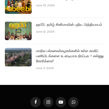
June 15, 2026
ஹபீபி: தமிழ் சினிமாவின் புதிய அத்தியாயம்
June 12, 2026
மாநில பல்கலைக்கழகங்களில் உள்ள காலிப்
பணியிடங்களை உடனடியாக நிரப்புக – எஸ்ஐஓ
கோரிக்கை!
June 3, 2026
Facebook
Instagram
YouTube
WhatsApp