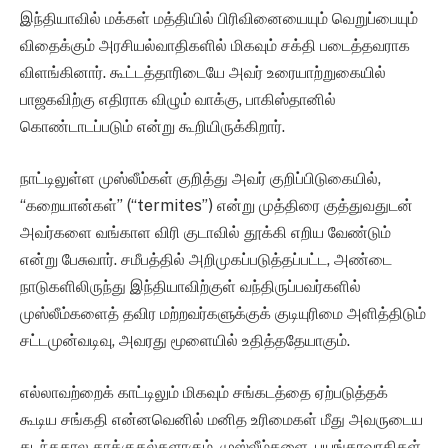
இந்தியாவில் மக்கள் மத்தியில் பிரிவினையையும் வெறுப்பையும்
விதைக்கும் அரசியல்வாதிகளில் மிகவும் சக்தி படைத்தவராக
விளங்கினார். கூட்டத்தாரிடையே அவர் உரையாற்றுகையில்
பாஜகவிற்கு எதிராக விழும் வாக்கு, பாகிஸ்தானில்
கொண்டாடப்படும் என்று கூறியிருக்கிறார்.
நாட்டிலுள்ள முஸ்லீம்கள் குறித்து அவர் குறிப்பிடுகையில்,
“கறையான்கள்” (“termites”) என்று முத்திரை குத்துவதுடன்
அவர்களை வங்காள விரி குடாவில் தூக்கி எறிய வேண்டும்
என்று பேசுவார். சமீபத்தில் அறிமுகப்படுத்தப்பட்ட, அண்டை
நாடுகளிலிருந்து இந்தியாவிற்குள் வந்திருப்பவர்களில்
முஸ்லீம்களைத் தவிர மற்றவர்களுக்குக் குடியுரிமை அளித்திடும்
சட்டமுன்வடிவு, அவரது மூளையில் உதித்ததேயாகும்.
எல்லாவற்றைக் காட்டிலும் மிகவும் சங்கடத்தை ஏற்படுத்தக்
கூடிய சங்கதி என்னவெனில் மனித உரிமைகள் மீது அவருடைய
கடந்தகால தாக்குதல்களாகும். முஸ்லீம்களை, பயங்கரவாதிகள்