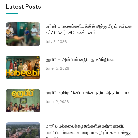
Latest Posts
பள்ளி மாணவர்களிடத்தில் அத்துமீறும் தவெக
கட்சியினர்: SIO கண்டனம்
July 3, 2026
ஹபீபி – அன்பின் வழியது உயிர்நிலை
June 15, 2026
ஹபீபி: தமிழ் சினிமாவின் புதிய அத்தியாயம்
June 12, 2026
மாநில பல்கலைக்கழகங்களில் உள்ள காலிப்
பணியிடங்களை உடனடியாக நிரப்புக – எஸ்ஐஓ