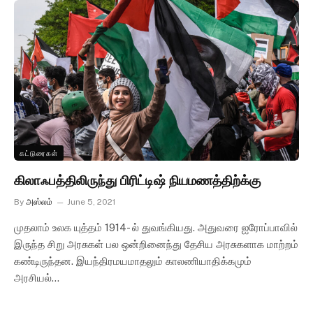
கட்டுரைகள்
கிலாஃபத்திலிருந்து பிரிட்டிஷ் நியமணத்திற்க்கு
By
அஸ்லம்
June 5, 2021
முதலாம் உலக யுத்தம் 1914- ல் துவங்கியது. அதுவரை ஐரோப்பாவில்
இருந்த சிறு அரசுகள் பல ஒன்றினைந்து தேசிய அரசுகளாக மாற்றம்
கண்டிருந்தன. இயந்திரமயமாதலும் காலணியாதிக்கமும்
அரசியல்…