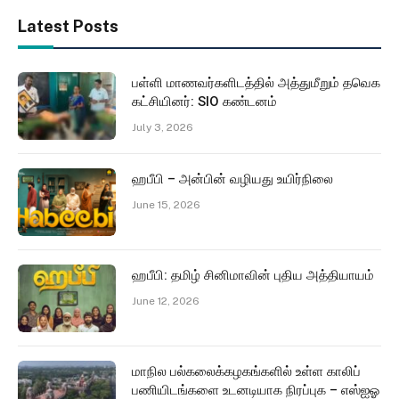
Latest Posts
பள்ளி மாணவர்களிடத்தில் அத்துமீறும் தவெக
கட்சியினர்: SIO கண்டனம்
July 3, 2026
ஹபீபி – அன்பின் வழியது உயிர்நிலை
June 15, 2026
ஹபீபி: தமிழ் சினிமாவின் புதிய அத்தியாயம்
June 12, 2026
மாநில பல்கலைக்கழகங்களில் உள்ள காலிப்
பணியிடங்களை உடனடியாக நிரப்புக – எஸ்ஐஓ