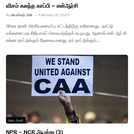
விசம் கலந்த காப்பி – என்ஆர்சி
By
லியாக்கத் அலி
February 10, 2020
/சிஏஏ தான் அரசியலமைப்பு சட்டத்திற்கு எதிரானது.. நாட்டு
மக்களை மத ரீதியாகப் பிளவுபடுத்தக் கூடியது. ஆனால் என் ஆர் சி
எல்லா நாட்டுக்கும் தேவையானது. நம் நாட்டுக்கும்…
தொடர்கள்
NPR – NCR ஆபத்து (3)