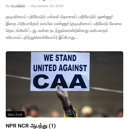
By
அ மார்க்ஸ்
December 25, 2019
குடியுரிமைப் பதிவேடும் மக்கள் தொகைப் பதிவேடும் ஒண்ணு!
இதை அறியாதோர் வாயில மண்ணு! (குடியுரிமைப் பதிவேடு வேலை
தொடங்கிவிட்டது. என்ன நடந்துகொண்டுள்ளது என்பதைச்
சரியாகப் புரிந்துகொள்வோம்) இப்போது…
தொடர்கள்
NPR NCR ஆபத்து (1)