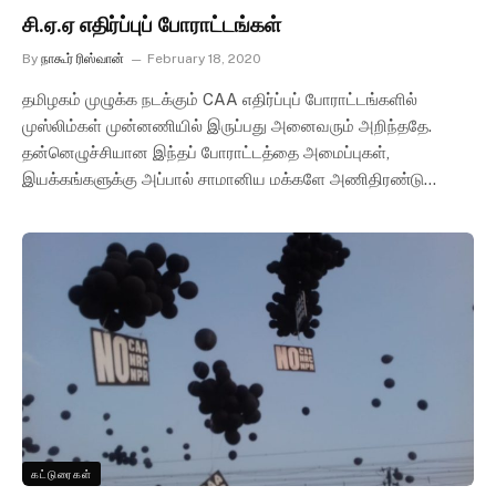
சி.ஏ.ஏ எதிர்ப்புப் போராட்டங்கள்
By
நாகூர் ரிஸ்வான்
February 18, 2020
தமிழகம் முழுக்க நடக்கும் CAA எதிர்ப்புப் போராட்டங்களில்
முஸ்லிம்கள் முன்னணியில் இருப்பது அனைவரும் அறிந்ததே.
தன்னெழுச்சியான இந்தப் போராட்டத்தை அமைப்புகள்,
இயக்கங்களுக்கு அப்பால் சாமானிய மக்களே அணிதிரண்டு…
கட்டுரைகள்