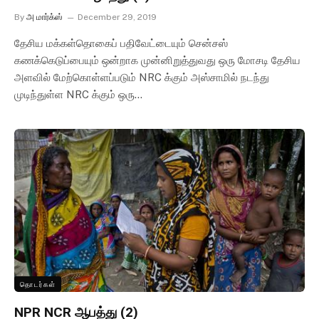
By
அ மார்க்ஸ்
December 29, 2019
தேசிய மக்கள்தொகைப் பதிவேட்டையும் சென்சஸ்
கணக்கெடுப்பையும் ஒன்றாக முன்னிறுத்துவது ஒரு மோசடி தேசிய
அளவில் மேற்கொள்ளப்படும் NRC க்கும் அஸ்சாமில் நடந்து
முடிந்துள்ள NRC க்கும் ஒரு…
தொடர்கள்
NPR NCR ஆபத்து (2)