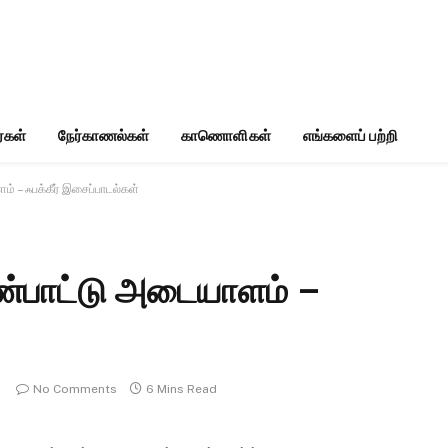
்கள்
நேர்காணல்கள்
காணொளிகள்
எங்களைப் பற்றி
் – ஃபக்கீர் இசைப்பாடல்கள்
ண்பாட்டு அடையாளம் –
No Comments
6 Mins Read