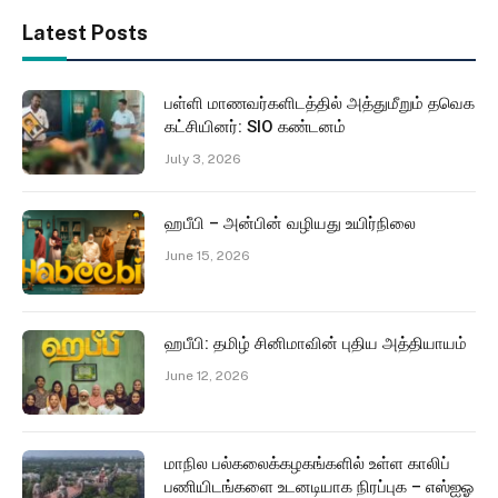
Latest Posts
பள்ளி மாணவர்களிடத்தில் அத்துமீறும் தவெக
கட்சியினர்: SIO கண்டனம்
July 3, 2026
ஹபீபி – அன்பின் வழியது உயிர்நிலை
June 15, 2026
ஹபீபி: தமிழ் சினிமாவின் புதிய அத்தியாயம்
June 12, 2026
மாநில பல்கலைக்கழகங்களில் உள்ள காலிப்
பணியிடங்களை உடனடியாக நிரப்புக – எஸ்ஐஓ