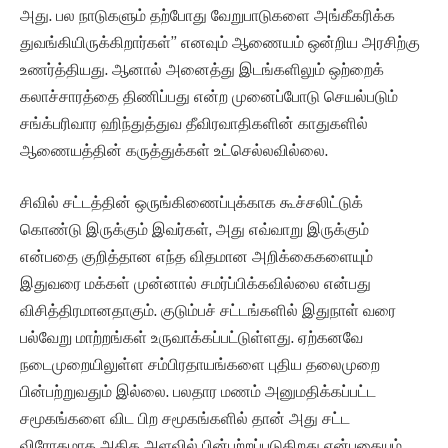
அது. பல நாடுகளும் தற்போது வேறுபாடுகளை அங்கீகரிக்க
துவங்கியிருக்கிறார்கள்” எனவும் ஆணையம் ஒன்றிய அரசிற்கு
உணர்த்தியது. ஆனால் அனைத்து இடங்களிலும் ஒற்றைக்
கலாச்சாரத்தை திணிப்பது என்ற முனைப்போடு செயல்படும்
சங்க்பரிவார ஹிந்துத்துவ தீவிரவாதிகளின் காதுகளில்
ஆணையத்தின் கருத்துக்கள் உட்செல்லவில்லை.
சிவில் சட்டத்தின் ஒருங்கிணைப்புக்காக கூச்சலிட்டுக்
கொண்டு இருக்கும் இவர்கள், அது எவ்வாறு இருக்கும்
என்பதை குறித்தான எந்த விதமான அறிக்கைகளையும்
இதுவரை மக்கள் முன்னால் சமர்ப்பிக்கவில்லை என்பது
விசித்திரமானதாகும். குடும்பச் சட்டங்களில் இதுநாள் வரை
பல்வேறு மாற்றங்கள் உருவாக்கப்பட்டுள்ளது. ஏற்கனவே
நடைமுறையிலுள்ள சம்பிரதாயங்களை புதிய தலைமுறை
பின்பற்றுவதும் இல்லை. பலதார மணம் அனுமதிக்கப்பட்ட
சமூகங்களை விட பிற சமூகங்களில் தான் அது சட்ட
விரோதமாக அதிக அளவில் பின்பற்றப்படுகிறது என்பதையும்