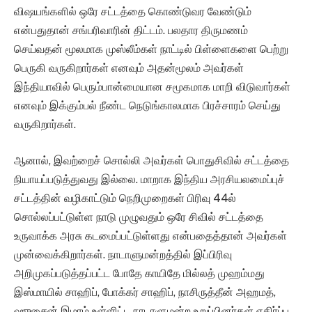
விஷயங்களில் ஒரே சட்டத்தை கொண்டுவர வேண்டும்
என்பதுதான் சங்பரிவாரின் திட்டம். பலதார திருமணம்
செய்வதன் மூலமாக முஸ்லீம்கள் நாட்டில் பிள்ளைகளை பெற்று
பெருகி வருகிறார்கள் எனவும் அதன்மூலம் அவர்கள்
இந்தியாவில் பெரும்பான்மையான சமூகமாக மாறி விடுவார்கள்
எனவும் இக்கும்பல் நீண்ட நெடுங்காலமாக பிரச்சாரம் செய்து
வருகிறார்கள்.
ஆனால், இவற்றைச் சொல்லி அவர்கள் பொதுசிவில் சட்டத்தை
நியாயப்படுத்துவது இல்லை. மாறாக இந்திய அரசியலமைப்புச்
சட்டத்தின் வழிகாட்டும் நெறிமுறைகள் பிரிவு 44ல்
சொல்லப்பட்டுள்ள நாடு முழுவதும் ஒரே சிவில் சட்டத்தை
உருவாக்க அரசு கடமைப்பட்டுள்ளது என்பதைத்தான் அவர்கள்
முன்வைக்கிறார்கள். நாடாளுமன்றத்தில் இப்பிரிவு
அறிமுகப்படுத்தப்பட்ட போதே காயிதே மில்லத் முஹம்மது
இஸ்மாயில் சாஹிப், போக்கர் சாஹிப், நாசிருத்தீன் அஹமத்,
ஹுசைன் இமாம் உள்ளிட்ட நாடாளுமன்ற உறுப்பினர்கள் எதிர்ப்பு