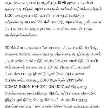
வருடங்களாக முயன்று வருகிறது. 1998 முதல் பாஜகவின்
ஒவ்வொரு தேர்தல் அறிக்கையிலும் தாங்கள் ஆட்சிக்கு வந்தால்
UCC நடைமுறைப்படுத்தப்படும் என உறுதியளித்தது
வந்துள்ளது. ஆனால் 2014ன் ‘மோ(ச)டி அலை’க்கு முன்பு வரை
அதற்கான எந்த ஒரு வலுவான நடவடிக்கையையும் பாஜக
எடுத்திருக்கவில்லை.
2014ல் மோடி தலைமையிலான பாஜக அரசு பதவியேற்ற பிறகு
அதனை நோக்கி மெல்ல தனது பார்வையை திருப்பியது. அதன்
முதல் நகர்வாக உச்ச நீதிமன்றத்தின் முன்னாள் நீதிபதி பல்பீர்
சிங் சவுகான் தலைமையில் 2016ல் 21வது சட்ட கமிஷன்
அமைக்கப்பட்டது. இரண்டு ஆண்டுகள் ஆய்வுகளை
மேற்கொண்ட அக்குழு 2018 ஆகஸ்டில் ‘21st LAW
COMMISSION REPORT ON UCC’ என்கிற தனது
அறிக்கையை சமர்ப்பித்தது. அதில், “தற்போதைய நிலையில்
இந்திய நாட்டுக்கு பொது சிவில் சட்டம் அவசியமற்றது,
விரும்பத்தகாதது ” என தெள்ளத்தெளிவாக கூறப்பட்டிருந்தது.