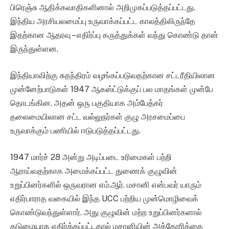
பிரெஞ்சு ஆதிக்கவாதிகளினால் அறிமுகப்படுத்தப்பட்டது.
இந்திய அரசியலமைப்பு உருவாக்கப்பட்ட காலத்திலிருந்தே
இதற்கான ஆதரவு – எதிர்ப்பு கருத்துக்கள் வந்து கொண்டு தான்
இருந்துள்ளன.
இந்தியாவிற்கு சுதந்திரம் வழங்கப்படுவதற்கான சட்டரீதியிலான
முன்னேற்பாடுகள் 1947 ஆகஸ்ட்டுக்குப் பல மாதங்கள் முன்பே
தொடங்கின. அதன் ஒரு பகுதியாக அம்பேத்கர்
தலைமையிலான சட்ட வல்லுநர்கள் குழு அரசமைப்பை
உருவாக்கும் பணியில் ஈடுபடுத்தப்பட்டது.
1947 மார்ச் 28 அன்று அடிப்படை உரிமைகள் பற்றி
ஆராய்வதற்காக அமைக்கப்பட்ட துணைக் குழுவின்
உறுப்பினர்களில் ஒருவரான எம்.ஆர். மசானி என்பவர் யாரும்
எதிர்பாராத வகையில் இந்த UCC பற்றிய முன்மொழிவைக்
கொண்டுவந்துள்ளார். அது குழுவின் மற்ற உறுப்பினர்களால்
கடுமையாக எதிர்க்கப்பட்டதால் மசானியின் அக்கோரிக்கை