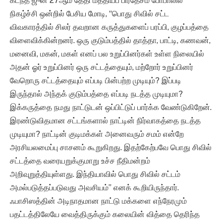
கடந்த ஜுன் 27ஆம் தேதி மத்தியப் பிரதேசம் போபாலில்
நிகழ்ச்சி ஒன்றில் பேசிய மோடி, “பொது சிவில் சட்ட
விவகாரத்தில் சிலர் தவறான கருத்துகளைப் பரப்பி, குழப்பத்தை
விளைவிக்கின்றனர். ஒரு குடும்பத்தில் தாத்தா, பாட்டி, கணவன்,
மனைவி, மகன், மகள் எனப் பல உறுப்பினர்கள் உள்ள நிலையில்
அதன் ஓர் உறுப்பினர் ஒரு சட்டத்தையும், மற்றோர் உறுப்பினர்
வேறொரு சட்டத்தையும் எப்படி பின்பற்ற முடியும்? இப்படி
இருந்தால் அந்தக் குடும்பத்தை எப்படி நடத்த முடியுமா?
இக்கருத்தை நமது நாட்டுடன் ஒப்பிட்டுப் பார்க்க வேண்டுகிறேன்.
இரண்டுவிதமான சட்டங்களால் நாட்டின் நிர்வாகத்தை நடத்த
முடியுமா? நாட்டின் குடிமக்கள் அனைவரும் சமம் என்றே
அரசியலமைப்பு சாசனம் கூறுகிறது. இதற்கேற்பவே பொது சிவில்
சட்டத்தை வரையறுக்குமாறு உச்ச நீதிமன்றம்
அறிவுறுத்தியுள்ளது. இந்தியாவில் பொது சிவில் சட்டம்
அமல்படுத்தப்படுவது அவசியம்” எனக் கூறியிருந்தார்.
ஃபாசிஸத்தின் அடிநாதமான நாட்டு மக்களை எந்நேரமும்
பதட்டத்திலேயே வைத்திருக்கும் கலையின் வித்தை தெரிந்த