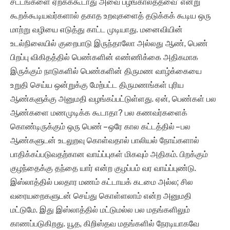
சட்டங்களை ஏற்கக்கூடாது அவை பழங்காலத்தவை’ என்று
கூறக்கூடியவர்களால் தகாத உறவுகளைத் தடுக்கக் கூடிய ஒரு
மாற்று வழியை எடுத்து காட்ட முடியாது. மனைவியின்
உடல்நிலையில் குறைபாடு இருந்தாலோ அல்லது ஆண், பெண்
பிறப்பு விகிதத்தில் பெண்களின் எண்ணிக்கை அதிகமாக
இருக்கும் நாடுகளில் பெண்களின் திருமண வாழ்க்கையை
உறுதி செய்ய ஒன்றுக்கு மேற்பட்ட திருமணங்கள் புரிய
ஆண்களுக்கு அனுமதி வழங்கப்பட்டுள்ளது. ஏன், பெண்கள் பல
ஆண்களை மணமுடிக்க கூடாதா? பல கணவர்களைக்
கொண்டிருக்கும் ஒரு பெண் – ஒரே கால கட்டத்தில் – பல
ஆண்களுடன் உடலுறவு கொள்வதால் பாலியல் நோய்களால்
பாதிக்கப்படுவதற்கான வாய்ப்புகள் மிகவும் அதிகம். பிறக்கும்
குழந்தைக்கு தந்தை யார் என்ற குழப்பம் வர வாய்ப்புண்டு.
இஸ்லாத்தில் பலதார மணம் கட்டாயக் கடமை அல்ல; சில
வரையறைகளுடன் செய்து கொள்ளலாம் என்ற அனுமதி
மட்டுமே. இது இஸ்லாத்தில் மட்டுமல்ல பல மதங்களிலும்
காணப்படுகிறது. யூத, கிறிஸ்தவ மதங்களில் நேரடியாகவே