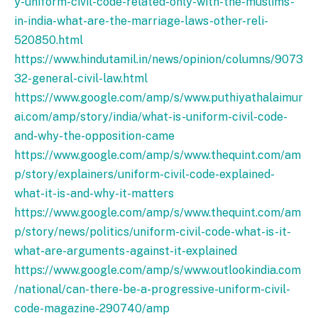
y-uniform-civil-code-related-only-with-the-muslims-
in-india-what-are-the-marriage-laws-other-reli-
520850.html
https://www.hindutamil.in/news/opinion/columns/9073
32-general-civil-law.html
https://www.google.com/amp/s/www.puthiyathalaimur
ai.com/amp/story/india/what-is-uniform-civil-code-
and-why-the-opposition-came
https://www.google.com/amp/s/www.thequint.com/am
p/story/explainers/uniform-civil-code-explained-
what-it-is-and-why-it-matters
https://www.google.com/amp/s/www.thequint.com/am
p/story/news/politics/uniform-civil-code-what-is-it-
what-are-arguments-against-it-explained
https://www.google.com/amp/s/www.outlookindia.com
/national/can-there-be-a-progressive-uniform-civil-
code-magazine-290740/amp