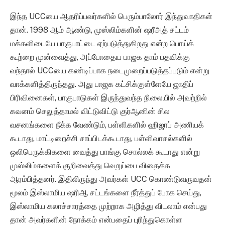
இந்த UCCயை ஆதரிப்பவர்களில் பெரும்பாலோர் இந்துவாதிகள்
தான். 1998 ஆம் ஆண்டு, முஸ்லிம்களின் ஷரீஅத் சட்டம்
மக்களிடையே பாகுபாட்டை ஏற்படுத்துகிறது என்ற பொய்க்
கூற்றை முன்வைத்து, அப்போதைய பாஜக தாம் பதவிக்கு
வந்தால் UCCயை கண்டிப்பாக நடைமுறைப்படுத்தப்படும் என்று
வாக்களித்திருந்தது. அது பாஜக கட்சிக்குள்ளேயே ஜாதிப்
பிரிவினைகள், பாகுபாடுகள் இருந்துவந்த நிலையில் அவற்றில்
கவனம் செலுத்தாமல் விட்டுவிட்டு குர்ஆனின் சில
வசனங்களை நீக்க வேண்டும், பள்ளிகளில் ஹிஜாப் அணியக்
கூடாது, மாட்டிறைச்சி சாப்பிடக்கூடாது, பள்ளிவாசல்களில்
ஒலிபெருக்கிகளை வைத்து பாங்கு சொல்லக் கூடாது என்று
முஸ்லிம்களைக் குறிவைத்து வெறுப்பை விதைக்க
ஆரம்பித்தனர். இதிலிருந்து அவர்கள் UCC கொண்டுவருவதன்
மூலம் இஸ்லாமிய ஷரிஆ சட்டங்களை நீர்த்துப் போக செய்து,
இஸ்லாமிய கலாச்சாரத்தை முற்றாக அழித்து விடலாம் என்பது
தான் அவர்களின் நோக்கம் என்பதைப் புரிந்துகொள்ள