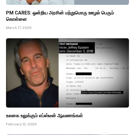
PM CARES: ஒன்றிய அரசின் மற்றுமொரு ஊழல் பெரும்
கொள்ளை
March 17, 2026
உலகை உலுக்கும் எப்ஸ்டீன் ஆவணங்கள்
February 12, 2026