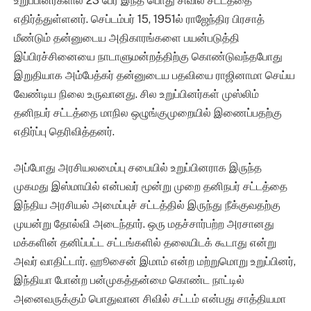
உறுப்பினர்களில் 23 பேர் இந்த பொது சிவில் சட்டத்தை
எதிர்த்துள்ளனர். செப்டம்பர் 15, 1951ல் ராஜேந்திர பிரசாத்
மீண்டும் தன்னுடைய அதிகாரங்களை பயன்படுத்தி
இப்பிரச்சினையை நாடாளுமன்றத்திற்கு கொண்டுவந்தபோது
இறுதியாக அம்பேத்கர் தன்னுடைய பதவியை ராஜினாமா செய்ய
வேண்டிய நிலை உருவானது. சில உறுப்பினர்கள் முஸ்லிம்
தனிநபர் சட்டத்தை மாநில ஒழுங்குமுறையில் இணைப்பதற்கு
எதிர்ப்பு தெரிவித்தனர்.
அப்போது அரசியலமைப்பு சபையில் உறுப்பினராக இருந்த
முகமது இஸ்மாயில் என்பவர் மூன்று முறை தனிநபர் சட்டத்தை
இந்திய அரசியல் அமைப்புச் சட்டத்தில் இருந்து நீக்குவதற்கு
முயன்று தோல்வி அடைந்தார். ஒரு மதச்சார்பற்ற அரசானது
மக்களின் தனிப்பட்ட சட்டங்களில் தலையிடக் கூடாது என்று
அவர் வாதிட்டார். ஹூசைன் இமாம் என்ற மற்றுமொறு உறுப்பினர்,
இந்தியா போன்ற பன்முகத்தன்மை கொண்ட நாட்டில்
அனைவருக்கும் பொதுவான சிவில் சட்டம் என்பது சாத்தியமா