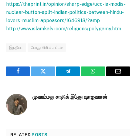
https://theprint.in/opinion/sharp-edge/ucc-is-modis-
nuclear-button-split-indian-politics-between-hindu-
lovers-muslim-appeasers/1646918/?amp
http://www.islamkalvi.com/religions/polygamy.htm
இந்தியா
பொது சிவில் சட்டம்
Facebook
Twitter
Telegram
WhatsApp
Email
முஹம்மது சாதிக் இப்னு ஷாஜஹான்
RELATED
POSTS