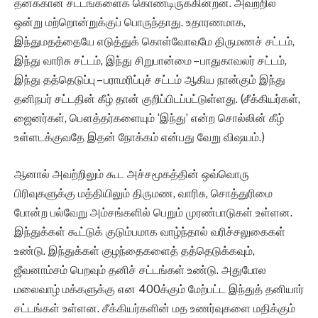
தனக்கான சட்டங்களைக் கொண்டிருக்கின்றன. அவற்றில்
ஒன்று மற்றொன்றுக்குப் பொருந்தாது. உதாரணமாக,
இந்துமதத்தையே எடுத்துக் கொள்வோவமே திருமணச் சட்டம்,
இந்து வாரிசு சட்டம், இந்து சிறுபான்மை – பாதுகாவலர் சட்டம்,
இந்து தத்தெடுப்பு – பராமரிப்புச் சட்டம் ஆகிய நான்கும் இந்து
தனிநபர் சட்டதின் கீழ் தான் குறிப்பிடப்பட்டுள்ளது. (சீக்கியர்கள்,
ஜைனர்கள், பௌத்தர்களையும் ‘இந்து’ என்ற சொல்லின் கீழ்
உள்ளடக்குவதே இதன் நோக்கம் என்பது வேறு விஷயம்.)
ஆனால் அவற்றிலும் கூட அச்சமூகத்தின் ஒவ்வொரு
பிரிவுகளுக்கு மத்தியிலும் திருமண, வாரிசு, சொத்துரிமை
போன்ற பல்வேறு அம்சங்களில் பெறும் முரண்பாடுகள் உள்ளன.
இந்துக்கள் கூட்டுக் குடும்பமாக வாழ்ந்தால் வரிச்சலுகைகள்
உண்டு. இந்துக்கள் குழந்தைகளைத் தத்தெடுக்கவும்,
ஜீவனாம்சம் பெறவும் தனிச் சட்டங்கள் உண்டு. அதுபோல
மலைவாழ் மக்களுக்கு என 400க்கும் மேற்பட்ட இந்துத் தனியார்
சட்டங்கள் உள்ளன. சீக்கியர்களின் மத உணர்வுகளை மதிக்கும்