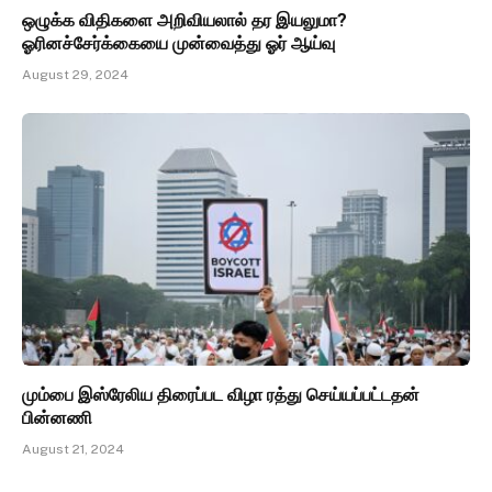
ஒழுக்க விதிகளை அறிவியலால் தர இயலுமா?
ஓரினச்சேர்க்கையை முன்வைத்து ஓர் ஆய்வு
August 29, 2024
மும்பை இஸ்ரேலிய திரைப்பட விழா ரத்து செய்யப்பட்டதன்
பின்னணி
August 21, 2024