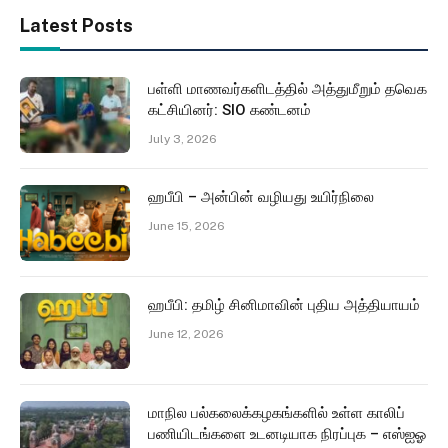
Latest Posts
பள்ளி மாணவர்களிடத்தில் அத்துமீறும் தவெக
கட்சியினர்: SIO கண்டனம்
July 3, 2026
ஹபீபி – அன்பின் வழியது உயிர்நிலை
June 15, 2026
ஹபீபி: தமிழ் சினிமாவின் புதிய அத்தியாயம்
June 12, 2026
மாநில பல்கலைக்கழகங்களில் உள்ள காலிப்
பணியிடங்களை உடனடியாக நிரப்புக – எஸ்ஐஓ