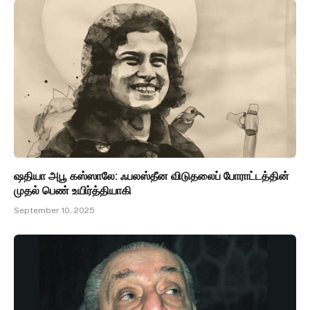
ஷதியா அபூ கஸ்ஸாலே: ஃபலஸ்தீன விடுதலைப் போராட்டத்தின்
முதல் பெண் உயிர்த்தியாகி
September 10, 2025