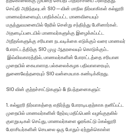
தற்கொலைக்கு முயன்ற செய்தி அதிர்ச்சியை அளித்தது.
செய்தி அறிந்தவுடன் SIO—வின் மாநில நிர்வாகிகள் கல்லூரி
மாணவர்களையும், பாதிக்கப்பட்ட மாணவியையும்
மருத்துவமனையில் நேரில் சென்று சந்தித்து பேசினார்கள்.
அதனடிப்படையில் மாணவர்களுக்கு இழைக்கப்பட்ட
அநீதங்களுக்கு சரியான நடவடிக்கை எடுக்கும் வரை மாணவர்
போராட்டத்திற்கு SIO முழு ஆதரவையும் கொடுக்கும்..
இவ்விவகாரத்தில், மாணவர்களின் போராட்டத்தை சரியான
முறையில் கையாளாத பல்கலைக்கழக பதிவாளரையும்,
துணைவேந்தரையும் SIO வன்மையாக கண்டிக்கிறது.
SIO வின் குற்றச்சாட்டுகளும் & நிபந்தனைகளும்:
1. கல்லூரி நிர்வாகத்தை எதிர்த்து போராடியதற்காக தனிப்பட்ட
முறையில் மாணவர்களின் தேர்வு மதிப்பெண் வழங்குதலில்
குளறுபடிகள் செய்து, மாணவர்களை ஓரங்கட்டு ம்கல்லூரி
பேராசியர்களின் செயலை ஒரு போதும் ஏற்றுக்கொள்ள