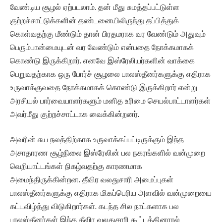
வேண்டிய சூழல் ஏற்படலாம். தன் மீது சுமத்தப்பட்டுள்ள
குற்றச்சாட்டுக்களின் தண்டனையிலிருந்து தப்பித்துக்
கொள்வதற்கு மீண்டும் தான் பிரதமராக வர வேண்டும் அதுவும்
பெரும்பான்மையுடன் வர வேண்டும் என்பதை நோக்கமாகக்
கொண்டு இருக்கிறார். எனவே இஸ்ரேலியர்களின் வாக்கை
பெறுவதற்காக ஒரு போர்ச் சூழலை பாலஸ்தீனர்களுக்கு எதிராக
உருவாக்குவதை நோக்கமாகக் கொண்டு இருக்கிறார் என்று
அரசியல் பார்வையாளர்களும் மனித உரிமை செயல்பாட்டாளர்கள்
அவர்மீது குற்றச்சாட்டாக வைக்கின்றனர்.
அவரின் சுய நலத்திற்காக உருவாக்கப்பட்டிருக்கும் இந்த
அசாதாரண சூழ்நிலை இஸ்ரேலின் பல நகரங்களில் வன்முறை
வெறியாட்டங்கள் நிகழ்வதற்கு காரணமாக
அமைந்திருக்கின்றன. தீவிர வலதுசாரி அமைப்புகள்
பாலஸ்தீனர்களுக்கு எதிராக மிகப்பெரிய அளவில் வன்முறையை
கட்டவிழ்த்து விடுகிறார்கள். கடந்த சில நாட்களாக பல
பாலஸ்தீனர்கள் இந்த தீவிர வலதுசாரி கூட்டத்தினரால்