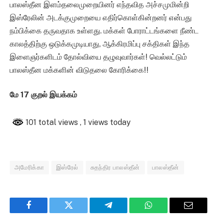
பாலஸ்தீன இளம்தலைமுறையினர் எந்தவித அச்சமுமின்றி
இஸ்ரேலின் அடக்குமுறையை எதிர்கொள்கின்றனர் என்பது
நம்பிக்கை தருவதாக உள்ளது. மக்கள் போராட்டங்களை நீண்ட
காலத்திற்கு ஒடுக்கமுடியாது, ஆக்கிரமிப்பு சக்திகள் இந்த
இளைஞர்களிடம் தோல்வியை தழுவுவார்கள்! வெல்லட்டும்
பாலஸ்தீன மக்களின் விடுதலை கோரிக்கை!!
மே 17 குறல் இயக்கம்
101 total views
, 1 views today
அமேரிக்கா
இஸ்ரேல்
சுதந்திர பாலஸ்தீன்
பாலஸ்தீன்
Facebook
Twitter
Telegram
WhatsApp
Email