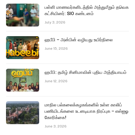
பள்ளி மாணவர்களிடத்தில் அத்துமீறும் தவெக
கட்சியினர்: SIO கண்டனம்
July 3, 2026
ஹபீபி – அன்பின் வழியது உயிர்நிலை
June 15, 2026
ஹபீபி: தமிழ் சினிமாவின் புதிய அத்தியாயம்
June 12, 2026
மாநில பல்கலைக்கழகங்களில் உள்ள காலிப்
பணியிடங்களை உடனடியாக நிரப்புக – எஸ்ஐஓ
கோரிக்கை!
June 3, 2026