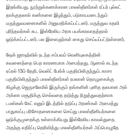
இறங்கியது. நூற்றுக்கணக்கான பாலஸ்தீனர்கள் ரப்பர் புல்லட்
தாக்குதலால் கண்களை இழந்தும், படுகாயமடைந்தும்
மருத்துவமனைகளில் அனுமதிக்கப்பட்டனர். மருத்துவ உதவி
புரிந்தவர்கள் கூட இஸ்ரேலிய அரசு பயங்கரவாதத்தால்
ஒடுக்கப்பட்டனர். பல இளைஞர்கள் கைது செய்யப்பட்டுள்ளனர்.
ஷேக் ஜராஹ்வில் நடந்த சம்பவம் வெளியுலகத்தின்
கவனைத்தை பெற காரணமாக அமைந்தது. ஆனால் கடந்த
ஏப்ரல் 13ம் தேதி, வெஸ்ட் பேங்க் பகுதியிலிருந்தும், காசா
பகுதியிலிருந்தும் பாலஸ்தீனர்கள் ரமலான் தொழுகைக்கு
கிழக்கு ஜெருசலேமில் இருக்கும் தங்களின் புனித தலமான அல்
அக்ஸா மசூதிக்கு செல்வதை தடுத்து நிறுத்துவதற்காக
டமஸ்கஸ் கேட் எனும் இடத்தில் தடுப்பு அரண்கள் அமைத்து
பாதுகாப்பு பரிசோதனைகளை செய்து பாலஸ்தீனியர்களை
ஒடுக்குமுறைக்கு உள்ளாக்கியது இஸ்ரேலிய காவல்துறை.
அதற்கு எதிர்ப்பு தெரிவித்து பாலஸ்தீனியர்கள் அப்பொழுதே