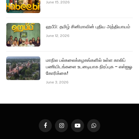
June 15, 2026
ஹபீபி: தமிழ் சினிமாவின் புதிய அத்தியாயம்
June 12, 2026
மாநில பல்கலைக்கழகங்களில் உள்ள காலிப்
பணியிடங்களை உடனடியாக நிரப்புக – எஸ்ஐஓ
கோரிக்கை!
June 3, 2026
Facebook
Instagram
YouTube
WhatsApp