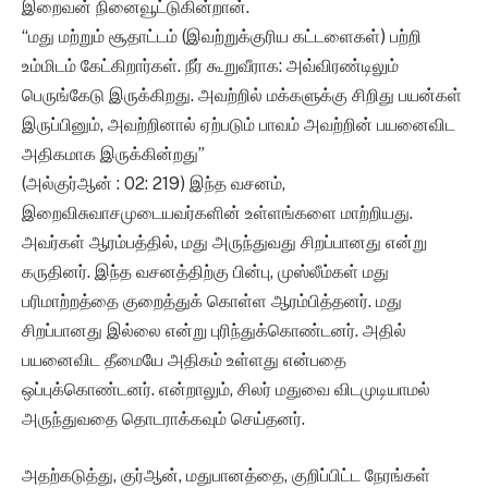
இறைவன் நினைவூட்டுகின்றான்.
“மது மற்றும் சூதாட்டம் (இவற்றுக்குரிய கட்டளைகள்) பற்றி
உம்மிடம் கேட்கிறார்கள். நீர் கூறுவீராக: அவ்விரண்டிலும்
பெருங்கேடு இருக்கிறது. அவற்றில் மக்களுக்கு சிறிது பயன்கள்
இருப்பினும், அவற்றினால் ஏற்படும் பாவம் அவற்றின் பயனைவிட
அதிகமாக இருக்கின்றது”
(அல்குர்ஆன் : 02: 219) இந்த வசனம்,
இறைவிசுவாசமுடையவர்களின் உள்ளங்களை மாற்றியது.
அவர்கள் ஆரம்பத்தில், மது அருந்துவது சிறப்பானது என்று
கருதினர். இந்த வசனத்திற்கு பின்பு, முஸ்லீம்கள் மது
பரிமாற்றத்தை குறைத்துக் கொள்ள ஆரம்பித்தனர். மது
சிறப்பானது இல்லை என்று புரிந்துக்கொண்டனர். அதில்
பயனைவிட தீமையே அதிகம் உள்ளது என்பதை
ஒப்புக்கொண்டனர். என்றாலும், சிலர் மதுவை விடமுடியாமல்
அருந்துவதை தொடராக்கவும் செய்தனர்.
அதற்கடுத்து, குர்ஆன், மதுபானத்தை, குறிப்பிட்ட நேரங்கள்