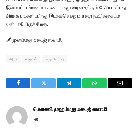
இஸ்லாம் எங்ஙனம் மதுவை படிமுறை விதத்தில் பேசியிருப்பது
சிறந்த பங்களிப்பிற்கு இட்டுச்செல்லும் என்ற நம்பிக்கையும்
உண்டாகியிருக்கிறது.
முஹம்மது ஃபைஜ் ஸலாமி
அரசு
சமூகம்
மதுவிலக்கு
Facebook
Twitter
Telegram
WhatsApp
Email
மௌலவி முஹம்மது ஃபைஜ் ஸலாமி
Website