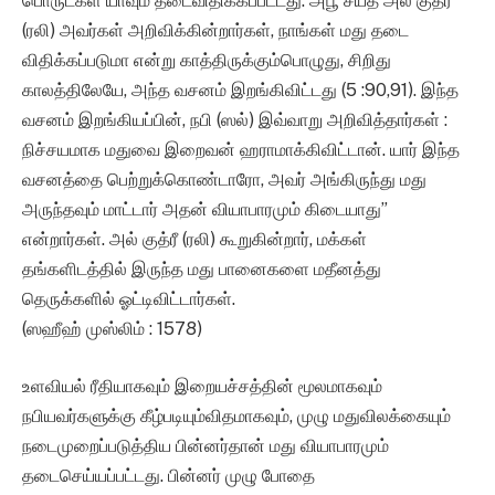
பொருட்கள் யாவும் தடைவிதிக்கப்பட்டது. அபூ சயீத் அல் குத்ரீ
(ரலி) அவர்கள் அறிவிக்கின்றார்கள், நாங்கள் மது தடை
விதிக்கப்படுமா என்று காத்திருக்கும்பொழுது, சிறிது
காலத்திலேயே, அந்த வசனம் இறங்கிவிட்டது (5 :90,91). இந்த
வசனம் இறங்கியப்பின், நபி (ஸல்) இவ்வாறு அறிவித்தார்கள் :
நிச்சயமாக மதுவை இறைவன் ஹராமாக்கிவிட்டான். யார் இந்த
வசனத்தை பெற்றுக்கொண்டாரோ, அவர் அங்கிருந்து மது
அருந்தவும் மாட்டார் அதன் வியாபாரமும் கிடையாது”
என்றார்கள். அல் குத்ரீ (ரலி) கூறுகின்றார், மக்கள்
தங்களிடத்தில் இருந்த மது பானைகளை மதீனத்து
தெருக்களில் ஓட்டிவிட்டார்கள்.
(ஸஹீஹ் முஸ்லிம் : 1578)
உளவியல் ரீதியாகவும் இறையச்சத்தின் மூலமாகவும்
நபியவர்களுக்கு கீழ்படியும்விதமாகவும், முழு மதுவிலக்கையும்
நடைமுறைப்படுத்திய பின்னர்தான் மது வியாபாரமும்
தடைசெய்யப்பட்டது. பின்னர் முழு போதை