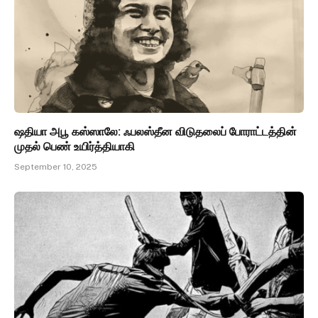
ஷதியா அபூ கஸ்ஸாலே: ஃபலஸ்தீன விடுதலைப் போராட்டத்தின்
முதல் பெண் உயிர்த்தியாகி
September 10, 2025