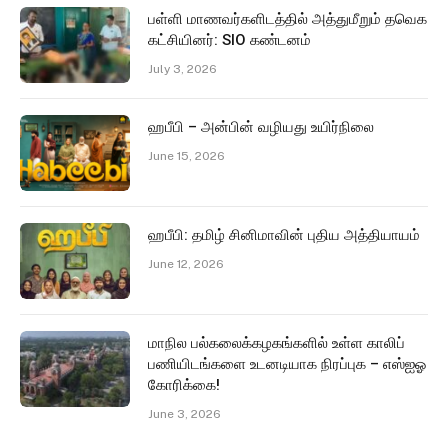
பள்ளி மாணவர்களிடத்தில் அத்துமீறும் தவெக
கட்சியினர்: SIO கண்டனம்
July 3, 2026
ஹபீபி – அன்பின் வழியது உயிர்நிலை
June 15, 2026
ஹபீபி: தமிழ் சினிமாவின் புதிய அத்தியாயம்
June 12, 2026
மாநில பல்கலைக்கழகங்களில் உள்ள காலிப்
பணியிடங்களை உடனடியாக நிரப்புக – எஸ்ஐஓ
கோரிக்கை!
June 3, 2026