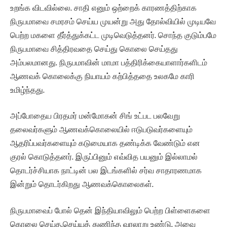
உறங்க விடவில்லை. சாதி எனும் ஒற்றைக் காரணத்திற்காக
நிருபமாவை சமரசம் செய்ய முயன்று அது தோல்வியில் முடியவே
பெற்ற மகளை தீர்த்துக்கட்ட முடிவெடுத்தனர். சொந்த குடும்பமே
நிருபமாவை சித்திரவதை செய்து கொலை செய்தது
அம்பலமானது. நிருபமாவின் மாமா பத்திரிக்கையாளார்களிடம்
ஆணவக் கொலைக்கு நியாயம் கற்பித்ததை உலகமே காரி
உமிழ்ந்தது.
அப்போதைய பிரதமர் மன்மோகன் சிங் உட்பட பலவேறு
தலைவர்களும் ஆணவக்கொலையில் ஈடுபடுவர்களையும்
ஆதரிப்பவர்களையும் கடுமையாக தண்டிக்க வேண்டும் என
குரல் கொடுத்தனர். இருப்பினும் எவ்வித பயனும் இல்லாமல்
தொடர்ச்சியாக நாட்டின் பல இடங்களில் சர்வ சாதாரணமாக
இன்றும் தொடர்கிறது ஆணவக்கொலைகள்.
நிருபமாவைப் போல் தென் இந்தியாவிலும் பெற்ற பிள்ளைகளை
கொலை செய்த,செய்யத் துணிந்த வரலாறு உண்டு. அவை