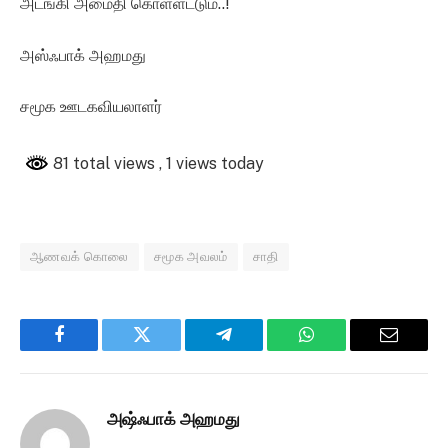
அடங்கி அமைதி கொள்ளட்டும்..!
அஸ்ஃபாக் அஹமது
சமூக ஊடகவியலாளர்
81 total views
, 1 views today
ஆணவக் கொலை
சமூக அவலம்
சாதி
Facebook
Twitter
Telegram
WhatsApp
Email
அஷ்ஃபாக் அஹமது