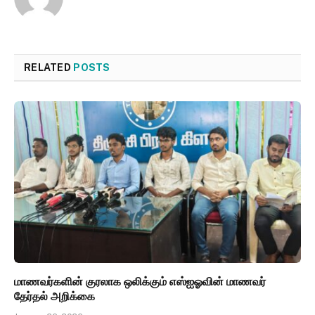
RELATED
POSTS
மாணவர்களின் குரலாக ஒலிக்கும் எஸ்ஐஓவின் மாணவர்
தேர்தல் அறிக்கை