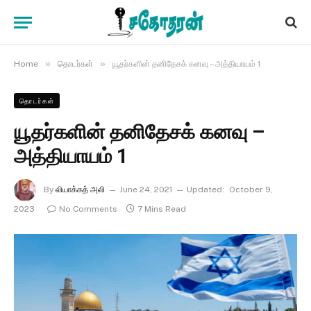
»
»
Home
தொடர்கள்
யூதர்களின் தனிதேசக் கனவு – அத்தியாயம் 1
தொடர்கள்
யூதர்களின் தனிதேசக் கனவு –
அத்தியாயம் 1
By
லியாக்கத் அலி
June 24, 2021
Updated:
October 9,
2023
No Comments
7 Mins Read