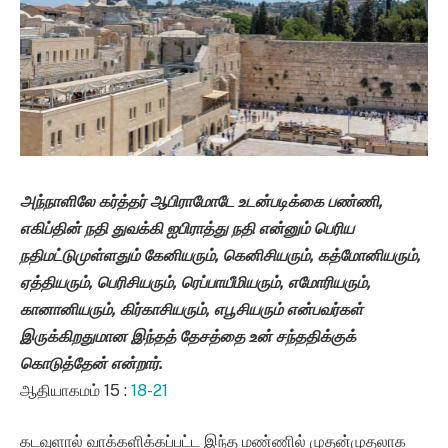
அந்நாளிலே கர்த்தர் ஆபிராமோடே உடன்படிக்கை பண்ணி
,
எகிப்தின் நதி துவக்கி ஐபிராத்து நதி என்னும் பெரிய
நதிமட்டுமுள்ளதும் கேனியரும்
,
கெனிசியரும்
,
கத்மோனியரும்
,
ஏத்தியரும்
,
பெரிசியரும்
,
ரெப்பாயீமியரும்
,
எமோரியரும்
,
கானானியரும்
,
கிர்காசியரும்
,
எபூசியரும் என்பவர்கள்
இருக்கிறதுமான இந்தத் தேசத்தை உன் சந்ததிக்குக்
கொடுத்தேன் என்றார்.
ஆதியாகமம் 15 :
18-21
கடவுளால் வாக்களிக்கப்பட்ட இந்த மண்ணில் முதன்முதலாக