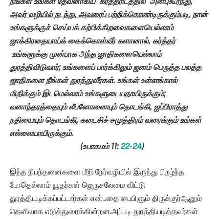
நீங்கள் உங்கள் தேவனாகிய
கர்த்தரிடத்தில்
அன்புகூர்ந்து
,
அவர் வழியில் நடந்து
,
அவரைப் பற்றிக்கொண்டிருக்கும்படி
,
நான்
உங்களுக்குச் செய்யக் கற்பிக்கிறவைகளையெல்லாம்
ஜாக்கிரதையாய்க் கைக்கொள்வீர் களானால்
,
கர்த்தர்
உங்களுக்கு முன்பாக அந்த ஜாதிகளையெல்லாம்
துரத்திவிடுவார்
;
உங்களைப் பார்க்கிலும் ஜனம் பெருத்த பலத்த
ஜாதிகளை நீங்கள் துரத்துவீர்கள்.
உங்கள் உள்ளங்கால்
மிதிக்கும் இடமெல்லாம் உங்களுடையதாயிருக்கும்
;
வனாந்தரத்தையும் லீபனோனையும் தொடங்கி
,
ஐப்பிராத்து
நதியையும் தொடங்கி
,
கடைசிச் சமுத்திரம் வரைக்கும் உங்கள்
எல்லையாயிருக்கும்.
(உபாகமம்
11:
22-24
)
இந்த நிபந்தனைகளை மீறி நேர்வழியில் இருந்து பிறழ்ந்த
போதெல்லாம் யூதர்கள் ஜெருசலேமை விட்டு
துரத்தியடிக்கப்பட்டார்கள் என்பதை பைபிளும் திருக்குர்ஆனும்
தெளிவாக எடுத்துரைக்கின்றன.அப்படி துரத்தியடித்தவர்கள்