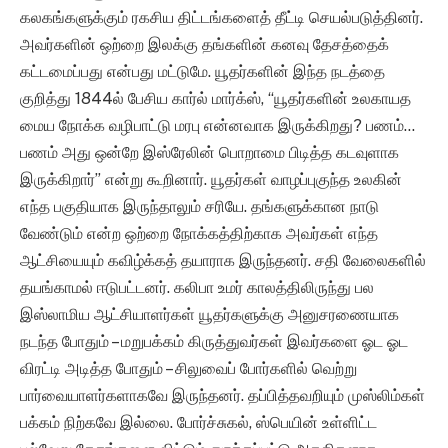
கலகங்களுக்கும் ரகசிய திட்டங்களைத் தீட்டி செயல்படுத்தினர்.
அவர்களின் ஒற்றை இலக்கு தங்களின் கனவு தேசத்தைக்
கட்டமைப்பது என்பது மட்டுமே. யூதர்களின் இந்த நடத்தை
குறித்து 1844ல் பேசிய கார்ல் மார்க்ஸ், “யூதர்களின் உலகாயத
மைய நோக்க வழிபாட்டு மரபு என்னவாக இருக்கிறது? பணம்…
பணம் அது ஒன்றே இஸ்ரேலின் பொறாமை பிடித்த கடவுளாக
இருக்கிறார்” என்று கூறினார். யூதர்கள் வாழப்புகுந்த உலகின்
எந்த பகுதியாக இருந்தாலும் சரியே. தங்களுக்கான நாடு
வேண்டும் என்ற ஒற்றை நோக்கத்திற்காக அவர்கள் எந்த
ஆட்சியையும் கவிழ்க்கத் தயாராக இருந்தனர். சதி வேலைகளில்
தயங்காமல் ஈடுபட்டனர். கலிபா உமர் காலத்திலிருந்து பல
இஸ்லாமிய ஆட்சியாளர்கள் யூதர்களுக்கு அனுசரணையாக
நடந்த போதும் – மறுபக்கம் கிருத்துவர்கள் இவர்களை ஓட ஓட
விரட்டி அடித்த போதும் – சிலுவைப் போர்களில் வெற்று
பார்வையாளர்களாகவே இருந்தனர். தப்பித்தவறியும் முஸ்லிம்கள்
பக்கம் நிற்கவே இல்லை. போர்ச்சுகல், ஸ்பெயின் உள்ளிட்ட