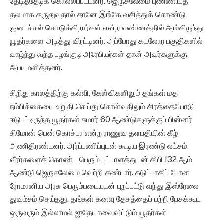
தேடித்தேடிக் கொல்லப்பட்டனர். ஜெருசலேமை புண்ணியத்
தலமாக கருதுவதால் தானே இங்கே வசித்துக் கொண்டு
குடைச்சல் கொடுக்கிறார்கள் என்ற எண்ணத்தில் அங்கிருந்து
யூதர்களை அடித்து விரட்டினர். அப்போது கடலோர பகுதிகளில்
வாழ்ந்து வந்த பழங்குடி அரேபியர்கள் தான் அவர்களுக்கு
அபயமளித்தனர்.
சிறிது காலத்திற்கு கல்வி, கேள்விகளிலும் தங்கள் மத
நம்பிக்கையை உறுதி செய்து கொள்வதிலும் சிரத்தையோடு
ஈடுபட்டிருந்த யூதர்கள் சுமார் 60 ஆண்டுகளுக்குப் பின்னர்
சிமோன் பென் கொச்பா என்ற ராணுவ தளபதியின் கீழ்
அணிதிரண்டனர். அர்ப்பணிப்புடன் கூடிய இரண்டு லட்சம்
வீரர்களைக் கொண்ட பெரும் பட்டாளத்துடன் கிபி 132 ஆம்
ஆண்டு ஜெருசலேமை வெற்றி கண்டார். கடுப்பாகிப் போன
ரோமானிய அரசு பெரும்படையுடன் புறப்பட்டு வந்து இஸ்ரேலை
துவம்சம் செய்தது. தங்கள் கனவு தேசத்தைப் பற்றி பேசக்கூட
ஒருவரும் இல்லாமல் ஜுதேயாவைவிட்டும் யூதர்கள்