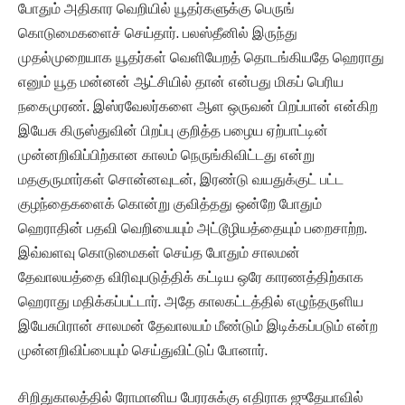
போதும் அதிகார வெறியில் யூதர்களுக்கு பெருங்
கொடுமைகளைச் செய்தார். பலஸ்தீனில் இருந்து
முதல்முறையாக யூதர்கள் வெளியேறத் தொடங்கியதே ஹெராது
எனும் யூத மன்னன் ஆட்சியில் தான் என்பது மிகப் பெரிய
நகைமுரண். இஸ்ரவேலர்களை ஆள ஒருவன் பிறப்பான் என்கிற
இயேசு கிருஸ்துவின் பிறப்பு குறித்த பழைய ஏற்பாட்டின்
முன்னறிவிப்பிற்கான காலம் நெருங்கிவிட்டது என்று
மதகுருமார்கள் சொன்னவுடன், இரண்டு வயதுக்குட் பட்ட
குழந்தைகளைக் கொன்று குவித்தது ஒன்றே போதும்
ஹெராதின் பதவி வெறியையும் அட்டூழியத்தையும் பறைசாற்ற.
இவ்வளவு கொடுமைகள் செய்த போதும் சாலமன்
தேவாலயத்தை விரிவுபடுத்திக் கட்டிய ஒரே காரணத்திற்காக
ஹெராது மதிக்கப்பட்டார். அதே காலகட்டத்தில் எழுந்தருளிய
இயேசுபிரான் சாலமன் தேவாலயம் மீண்டும் இடிக்கப்படும் என்ற
முன்னறிவிப்பையும் செய்துவிட்டுப் போனார்.
சிறிதுகாலத்தில் ரோமானிய பேரரசுக்கு எதிராக ஜுதேயாவில்