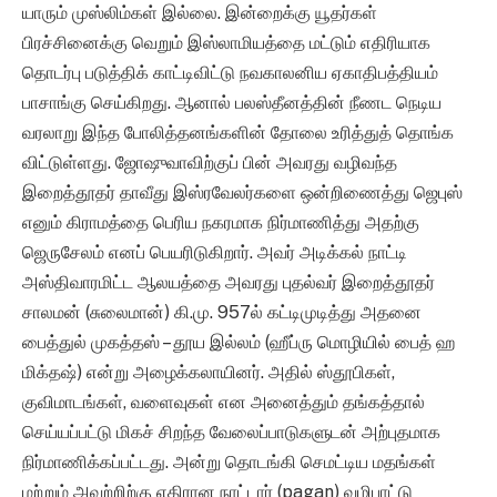
யாரும் முஸ்லிம்கள் இல்லை. இன்றைக்கு யூதர்கள்
பிரச்சினைக்கு வெறும் இஸ்லாமியத்தை மட்டும் எதிரியாக
தொடர்பு படுத்திக் காட்டிவிட்டு நவகாலனிய ஏகாதிபத்தியம்
பாசாங்கு செய்கிறது. ஆனால் பலஸ்தீனத்தின் நீணட நெடிய
வரலாறு இந்த போலித்தனங்களின் தோலை உரித்துத் தொங்க
விட்டுள்ளது. ஜோஷுவாவிற்குப் பின் அவரது வழிவந்த
இறைத்தூதர் தாவீது இஸ்ரவேலர்களை ஒன்றிணைத்து ஜெபுஸ்
எனும் கிராமத்தை பெரிய நகரமாக நிர்மாணித்து அதற்கு
ஜெருசேலம் எனப் பெயரிடுகிறார். அவர் அடிக்கல் நாட்டி
அஸ்திவாரமிட்ட ஆலயத்தை அவரது புதல்வர் இறைத்தூதர்
சாலமன் (சுலைமான்) கி.மு. 957ல் கட்டிமுடித்து அதனை
பைத்துல் முகத்தஸ் – தூய இல்லம் (ஹீப்ரு மொழியில் பைத் ஹ
மிக்தஷ்) என்று அழைக்கலாயினர். அதில் ஸ்தூபிகள்,
குவிமாடங்கள், வளைவுகள் என அனைத்தும் தங்கத்தால்
செய்யப்பட்டு மிகச் சிறந்த வேலைப்பாடுகளுடன் அற்புதமாக
நிர்மாணிக்கப்பட்டது. அன்று தொடங்கி செமட்டிய மதங்கள்
மற்றும் அவற்றிற்கு எதிரான நாட்டார் (pagan) வழிபாட்டு