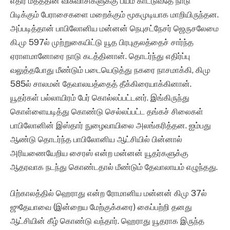
எதிர் மதத்தின் விசுவாசிகளுக்கு பயம் காட்டுவதே நாடு
பிடிக்கும் பேராசைகளை மறைக்கும் மூகமுடியாக மாறியிருந்தன.
அப்படித்தான் பாபிலோனிய மன்னன் நெபுசட்நேசர் ஜெருசலேமை
கி.மு 597ல் முற்றுகையிட்டு யூத பிரபுகுலத்தைச் சார்ந்த
ஏராளமானோரை நாடு கடத்தினான். தொடர்ந்து எதிர்ப்பு
வலுத்தபோது மீண்டும் படையெடுத்து நகரை நாசமாக்கி, கிமு
585ல் சாலமன் தேவாலயத்தைத் தீக்கிரையாக்கினான்.
யூதர்கள் பல்லாயிரம் பேர் கொல்லப்பட்டனர். இங்கிருந்து
கொள்ளையடித்து கொண்டு செல்லப்பட்ட தங்கச் சிலைகள்
பாபிலோனின் இஸ்தார் நுழைவாயிலை அலங்கரித்தன. ஐம்பது
ஆண்டு தொடர்ந்த பாபிலோனிய ஆட்சியில் பின்னால்
அரியணையேறிய சைரஸ் என்ற மன்னன் யூதர்களுக்கு
ஆதரவாக நடந்து கொண்டதால் மீண்டும் தேவாலாயம் எழுந்தது.
பிற்காலத்தில் ஹெராது என்ற ரோமானிய மன்னன் கிமு 37ல்
ஜுதேயாவை (இன்றைய மேற்குக்கரை) கைப்பற்றி தனது
ஆட்சியின் கீழ் கொண்டு வந்தார். ஹெராது யூதராக இருந்த