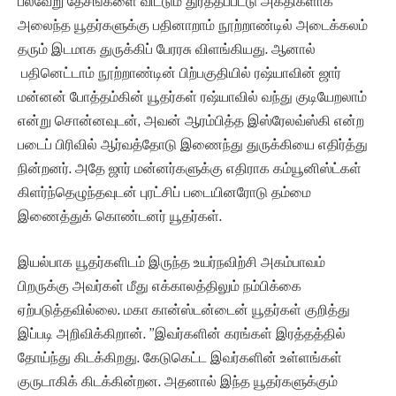
பல்வேறு தேசங்களை விட்டும் துரத்தப்பட்டு அகதிகளாக
அலைந்த யூதர்களுக்கு பதினாறாம் நூற்றாண்டில் அடைக்கலம்
தரும் இடமாக துருக்கிப் பேரரசு விளங்கியது. ஆனால்
பதினெட்டாம் நூற்றாண்டின் பிற்பகுதியில் ரஷ்யாவின் ஜார்
மன்னன் போத்தம்கின் யூதர்கள் ரஷ்யாவில் வந்து குடியேறலாம்
என்று சொன்னவுடன், அவன் ஆரம்பித்த இஸ்ரேலவ்ஸ்கி என்ற
படைப் பிரிவில் ஆர்வத்தோடு இணைந்து துருக்கியை எதிர்த்து
நின்றனர். அதே ஜார் மன்னர்களுக்கு எதிராக கம்யூனிஸ்ட்கள்
கிளர்ந்தெழுந்தவுடன் புரட்சிப் படையினரோடு தம்மை
இணைத்துக் கொண்டனர் யூதர்கள்.
இயல்பாக யூதர்களிடம் இருந்த உயர்நவிற்சி அகம்பாவம்
பிறருக்கு அவர்கள் மீது எக்காலத்திலும் நம்பிக்கை
ஏற்படுத்தவில்லை. மகா கான்ஸ்டன்டைன் யூதர்கள் குறித்து
இப்படி அறிவிக்கிறான். ”இவர்களின் கரங்கள் இரத்தத்தில்
தோய்ந்து கிடக்கிறது. கேடுகெட்ட இவர்களின் உள்ளங்கள்
குருடாகிக் கிடக்கின்றன. அதனால் இந்த யூதர்களுக்கும்