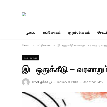
முகப்பு
கட்டுரைகள்
குறும்பதிவுகள்
தொடர
»
»
Home
கட்டுரைகள்
இட ஒதுக்கீடு – வரலாறும் உயர்’வகுப்பு’ வாத
கட்டுரைகள்
இட ஒதுக்கீடு – வரலாறும்
By
அப்துல்லா. மு
January 11, 2019
Updated:
May 30