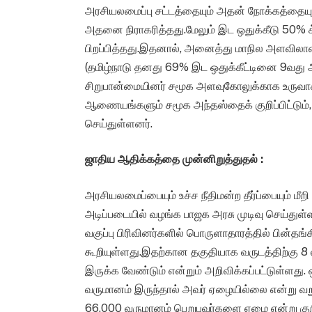
அரசியலமைப்பு சட்டத்தையும் அதன் நோக்கத்தையும்
அதனை நிராகரித்தது.மேலும் இட ஒதுக்கீடு 50% 
பிறப்பித்தது.இதனால், அனைத்து மாநில அளவிலான 
(தமிழ்நாடு தனது 69% இட ஒதுக்கீட்டினை 9வது 
சிறுபான்மையினர் சமூக அளவுகோலுக்காக உருவாக்கப
ஆணையங்களும் சமூக அந்தஸ்தைக் குறிப்பிட்டு
செய்துள்ளனர்.
ஜாதிய ஆதிக்கத்தை முன்னிறுத்துதல் :
அரசியலமைப்பையும் உச்ச நீதிமன்ற தீர்ப்பையும் மீ
அடிப்படையில் வழங்க பாஜக அரசு முடிவு செய்துள
வகுப்பு பிரிவினர்களில் பொருளாதாரத்தில் பின்தங
கூறியுள்ளது.இதற்கான தகுதியாக வருடத்திற்கு 8 ல
இருக்க வேண்டும் என்றும் அறிவிக்கப்பட்டுள்ளது. ஒ
வருமானம் இருந்தால் அவர் ஏழையில்லை என்று வற
66,000 வருமானம் பெறுபவர்களை ஏழை என்று குறி