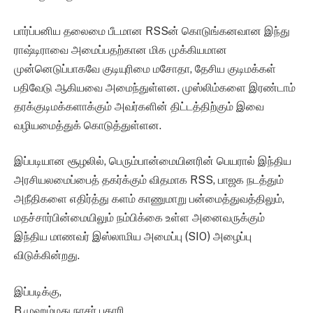
பார்ப்பனிய தலைமை பீடமான RSSன் கொடுங்கனவான இந்து
ராஷ்டிராவை அமைப்பதற்கான மிக முக்கியமான
முன்னெடுப்பாகவே குடியுரிமை மசோதா, தேசிய குடிமக்கள்
பதிவேடு ஆகியவை அமைந்துள்ளன. முஸ்லிம்களை இரண்டாம்
தரக்குடிமக்களாக்கும் அவர்களின் திட்டத்திற்கும் இவை
வழியமைத்துக் கொடுத்துள்ளன.
இப்படியான சூழலில், பெரும்பான்மையினரின் பெயரால் இந்திய
அரசியலமைப்பைத் தகர்க்கும் விதமாக RSS, பாஜக நடத்தும்
அநீதிகளை எதிர்த்து களம் காணுமாறு பன்மைத்துவத்திலும்,
மதச்சார்பின்மையிலும் நம்பிக்கை உள்ள அனைவருக்கும்
இந்திய மாணவர் இஸ்லாமிய அமைப்பு (SIO) அழைப்பு
விடுக்கின்றது.
இப்படிக்கு,
B.முஹம்மது நாசர் புகாரி,