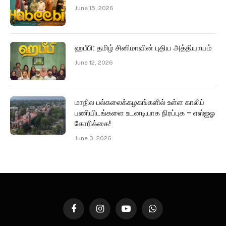
June 15, 2026
ஹபீபி: தமிழ் சினிமாவின் புதிய அத்தியாயம்
June 12, 2026
மாநில பல்கலைக்கழகங்களில் உள்ள காலிப்
பணியிடங்களை உடனடியாக நிரப்புக – எஸ்ஐஓ
கோரிக்கை!
June 3, 2026
Facebook
Instagram
YouTube
WhatsApp