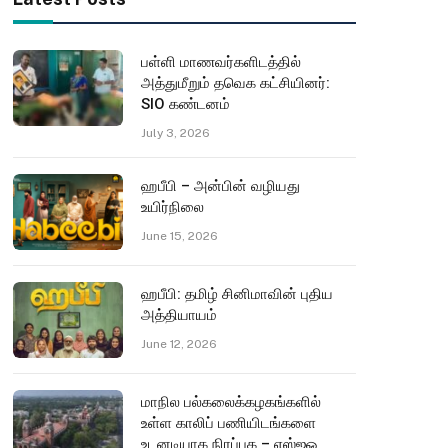
பள்ளி மாணவர்களிடத்தில்
அத்துமீறும் தவெக கட்சியினர்:
SIO கண்டனம்
July 3, 2026
ஹபீபி – அன்பின் வழியது
உயிர்நிலை
June 15, 2026
ஹபீபி: தமிழ் சினிமாவின் புதிய
அத்தியாயம்
June 12, 2026
மாநில பல்கலைக்கழகங்களில்
உள்ள காலிப் பணியிடங்களை
உடனடியாக நிரப்புக – எஸ்ஐஓ