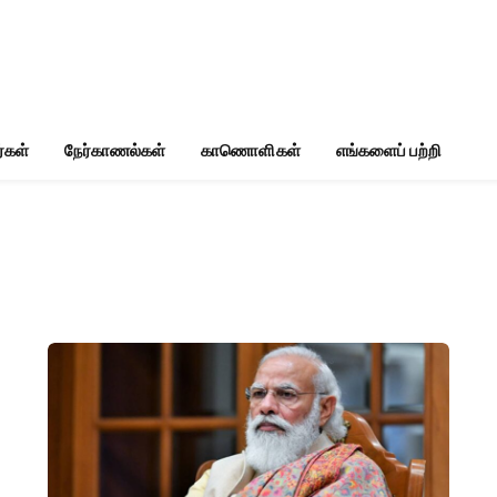
்கள்
நேர்காணல்கள்
காணொளிகள்
எங்களைப் பற்றி