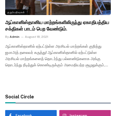
குறும்பதிவுகள்
ஆப்கானிஸ்தானிய மாற்றங்களிலிருந்து ஏகாதிபத்திய
சக்திகள் பாடம் பெற வேண்டும்.
By
Admin
August 18, 2021
ஆப்கானிஸ்தானில் ஏற்பட்டுள்ள அரசியல் மாற்றங்கள் குறித்து
ஜமாஅத் தலைவர் கருத்து! ஆப்கானிஸ்தானில் ஏற்பட்டுள்ள
அரசியல் மாற்றங்களைத் தொடர்ந்து பல்லாண்டுகளாக அங்கு
தொடர்ந்து நீடித்துக் கொண்டிருக்கும் அமைதியற்ற சூழலுக்கும்,…
Social Circle
Facebook
Instagram