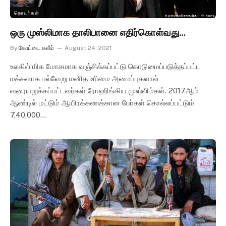
தொடர்கள்
ஒரு முஸ்லிமாக தாலிபானை எதிர்கொள்வது…
By
கோட்டை கலீம்
August 24, 2021
உலகில் மிக மோசமாக வஞ்சிக்கப்பட்டு கொடுமைப்படுத்தப்பட்ட
மக்களாக பல்வேறு மனித உரிமை அமைப்புகளால்
வரையறுக்கப்பட்டவர்கள் ரோஹிங்கிய முஸ்லிம்கள். 2017ஆம்
ஆண்டில் மட்டும் ஆயிரக்கணக்கான பேர்கள் கொல்லப்பட்டும்
7,40,000…