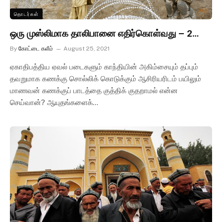
தொடர்கள்
ஒரு முஸ்லிமாக தாலிபானை எதிர்கொள்வது – 2…
By
கோட்டை கலீம்
August 25, 2021
ஏகாதிபத்திய ஏவல் படைகளும் காந்தியின் அகிம்சையும் தப்பும்
தவறுமாக கணக்கு சொல்லிக் கொடுக்கும் ஆசிரியரிடம் பயிலும்
மாணவன் கணக்குப் பாடத்தை குத்திக் குதறாமல் என்ன
செய்வான்? ஆயுதங்களைக்…