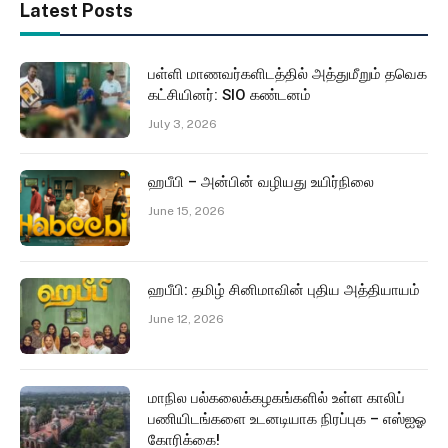
Latest Posts
பள்ளி மாணவர்களிடத்தில் அத்துமீறும் தவெக
கட்சியினர்: SIO கண்டனம்
July 3, 2026
ஹபீபி – அன்பின் வழியது உயிர்நிலை
June 15, 2026
ஹபீபி: தமிழ் சினிமாவின் புதிய அத்தியாயம்
June 12, 2026
மாநில பல்கலைக்கழகங்களில் உள்ள காலிப்
பணியிடங்களை உடனடியாக நிரப்புக – எஸ்ஐஓ
கோரிக்கை!