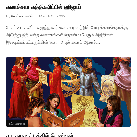
கலாச்சார சுத்திகரிப்பில் ஹிஜாப்
By
கோட்டை கலீம்
March 18, 2022
கோட்டை கலீம் – எழுத்தாளர் உலக வரலாற்றில் போர்க்களங்களுக்கு
அடுத்து நீதிமன்ற வளாகங்களில்தான்மாபெரும் அநீதிகள்
இழைக்கப்பட்டிருக்கின்றன. – அபுல் கலாம் ஆசாத்…
கட்டுரைகள்
சம காலகட்டத்தில் பெண்கள்