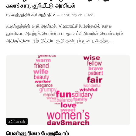
கலாச்சார, குறியீட்டு அரசியல்
By
ஃபஹ்ருத்தீன் அலி அஹ்மத். V
February 25, 2022
ஃபஹ்ருத்தீன் அலி அஹ்மத். V ஊராட்சித் தேர்தலில் தலை
துணியை அகற்றக் சொல்லிய பாஜக கட்சியினரின் செயல் கடும்
அதிருப்தியை ஏற்படுத்திய சூடு தணியும் முன்பு, அதற்கு…
கட்டுரைகள்
பெண்ணுரிமை பேணுவோம்