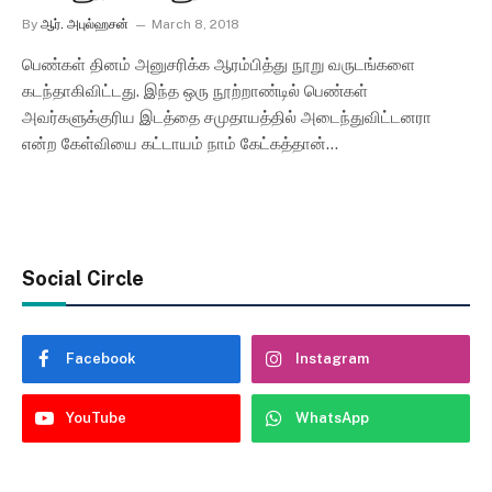
By
ஆர். அபுல்ஹசன்
March 8, 2018
பெண்கள் தினம் அனுசரிக்க ஆரம்பித்து நூறு வருடங்களை
கடந்தாகிவிட்டது. இந்த ஒரு நூற்றாண்டில் பெண்கள்
அவர்களுக்குரிய இடத்தை சமுதாயத்தில் அடைந்துவிட்டனரா
என்ற கேள்வியை கட்டாயம் நாம் கேட்கத்தான்…
Social Circle
Facebook
Instagram
YouTube
WhatsApp