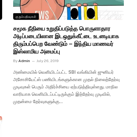
குறும்பதிவுகள்
சமூக நீதியை உறுதிப்படுத்த பொருளாதார
அடிப்படையிலான இடஒதுக்கீட்டை உடனடியாக
திரும்பப்பெற வேண்டும் – இந்திய மாணவர்
இஸ்லாமிய அமைப்பு
By
Admin
July 26, 2019
அண்மையில் வெளியிடப்பட்ட SBI வங்கியின் ஜுனியர்
அசோசியேட்ஸ் பணியிடங்களுக்கான முதல் நிலைத்தேர்வு
முடிவுகள் பெரும் அதிர்ச்சியை ஏற்படுத்தியுள்ளது. மாநில
வாரியாக வெளியிடப்பட்டிருக்கும் இத்தேர்வு முடிவில்,
முதன்மை தேர்வுகளுக்கு…