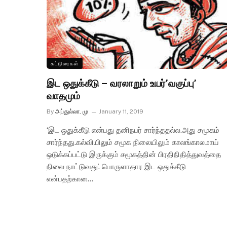
கட்டுரைகள்
இட ஒதுக்கீடு – வரலாறும் உயர்’வகுப்பு’
வாதமும்
By
அப்துல்லா. மு
January 11, 2019
‘இட ஒதுக்கீடு என்பது தனிநபர் சார்ந்ததல்ல.அது சமூகம்
சார்ந்தது.கல்வியிலும் சமூக நிலையிலும் காலங்காலமாய்
ஒடுக்கப்பட்டு இருக்கும் சமூகத்தின் பிரதிநிதித்துவத்தை
நிலை நாட்டுவது’. பொருளாதார இட ஒதுக்கீடு
என்பதற்கான…