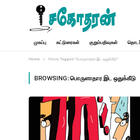
முகப்பு
கட்டுரைகள்
குறும்பதிவுகள்
தொடர
»
Home
Posts Tagged "பொருளாதார இட ஒதுக்கீடு"
BROWSING:
பொருளாதார இட ஒதுக்கீடு