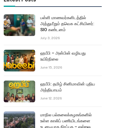
பள்ளி மாணவர்களிடத்தில்
அத்துமீறும் தவெக கட்சியினர்:
SIO கண்டனம்
July 3, 2026
ஹபீபி – அன்பின் வழியது
உயிர்நிலை
June 15, 2026
ஹபீபி: தமிழ் சினிமாவின் புதிய
அத்தியாயம்
June 12, 2026
மாநில பல்கலைக்கழகங்களில்
உள்ள காலிப் பணியிடங்களை
உடனடியாக நிரப்புக – எஸ்ஐஓ