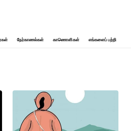
்கள்
நேர்காணல்கள்
காணொளிகள்
எங்களைப் பற்றி