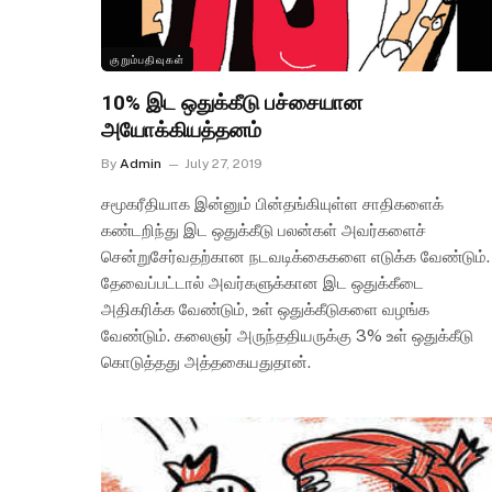
குறும்பதிவுகள்
10% இட ஒதுக்கீடு பச்சையான
அயோக்கியத்தனம்
By
Admin
July 27, 2019
சமூகரீதியாக இன்னும் பின்தங்கியுள்ள சாதிகளைக்
கண்டறிந்து இட ஒதுக்கீடு பலன்கள் அவர்களைச்
சென்றுசேர்வதற்கான நடவடிக்கைகளை எடுக்க வேண்டும்.
தேவைப்பட்டால் அவர்களுக்கான இட ஒதுக்கீடை
அதிகரிக்க வேண்டும், உள் ஒதுக்கீடுகளை வழங்க
வேண்டும். கலைஞர் அருந்ததியருக்கு 3% உள் ஒதுக்கீடு
கொடுத்தது அத்தகையதுதான்.