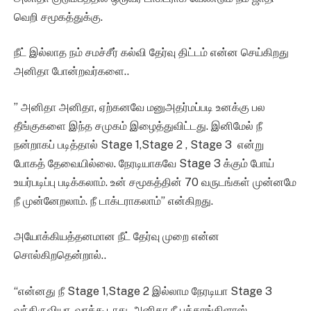
வெறி சமூகத்துக்கு.
நீட் இல்லாத நம் சமச்சீர் கல்வி தேர்வு திட்டம் என்ன செய்கிறது
அனிதா போன்றவர்களை..
” அனிதா அனிதா, ஏற்கனவே மனுஅதர்மப்படி உனக்கு பல
தீங்குகளை இந்த சமுகம் இழைத்துவிட்டது. இனிமேல் நீ
நன்றாகப் படித்தால் Stage 1,Stage 2 , Stage 3 என்று
போகத் தேவையில்லை. நேரடியாகவே Stage 3 க்கும் போய்
உயர்படிப்பு படிக்கலாம். உன் சமூகத்தின் 70 வருடங்கள் முன்னமே
நீ முன்னேறலாம். நீ டாக்டராகலாம்” என்கிறது.
அயோக்கியத்தனமான நீட் தேர்வு முறை என்ன
சொல்கிறதென்றால்..
“என்னது நீ Stage 1,Stage 2 இல்லாம நேரடியா Stage 3
வந்திருவியா. வரக்கூடாது. அனிதா நீ பத்தாங்கிளாஸ்