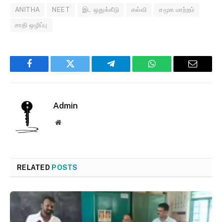
ANITHA
NEET
இட ஒதுக்கீடு
கல்வி
சமூக மாற்றம்
சாதி ஒழிப்பு
Facebook
Twitter
Telegram
WhatsApp
Email
Admin
Website
RELATED
POSTS