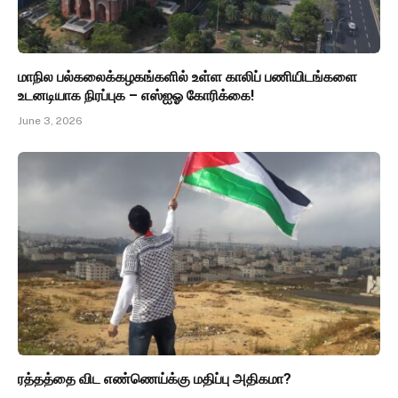
மாநில பல்கலைக்கழகங்களில் உள்ள காலிப் பணியிடங்களை
உடனடியாக நிரப்புக – எஸ்ஐஓ கோரிக்கை!
June 3, 2026
ரத்தத்தை விட எண்ணெய்க்கு மதிப்பு அதிகமா?