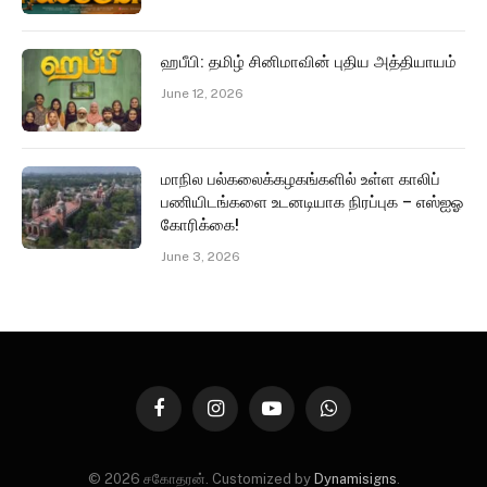
ஹபீபி: தமிழ் சினிமாவின் புதிய அத்தியாயம்
June 12, 2026
மாநில பல்கலைக்கழகங்களில் உள்ள காலிப்
பணியிடங்களை உடனடியாக நிரப்புக – எஸ்ஐஓ
கோரிக்கை!
June 3, 2026
Facebook
Instagram
YouTube
WhatsApp
© 2026 சகோதரன். Customized by
Dynamisigns
.