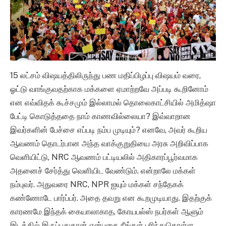
15 லட்சம் விஷயத்திலிருந்து பண மதிப்பிழப்பு விஷயம் வரை,
ஓட்டு வாங்குவதற்காக மக்களை ஏமாற்றவே அப்படி கூறினோம்
என எவ்விதக் கூச்சமும் இல்லாமல் தொலைகாட்சியில் அமித்ஷா
பேட்டி கொடுத்ததை நாம் காணவில்லையா? இவ்வாறான
இவர்களின் பேச்சை எப்படி நம்ப முடியும்? எனவே, அவர் கூறிய
ஆவணம் தொடர்பான அந்த வாக்குறுதியை அரசு அறிவிப்பாக
வெளியிட்டு, NRC ஆவணம் பட்டியலில் அதிகாரப்பூர்வமாக
அதனைச் சேர்த்து வெளியிட வேண்டும். என்றாலே மக்கள்
நம்புவர். அதுவரை NRC, NPR ஐயும் மக்கள் சந்தேகக்
கண்ணோடே பார்ப்பர். அதை தவறு என கூறமுடியாது. இதற்குக்
காரணமே இந்தக் கையாலாகாத, கோயபல்ஸ் நபர்கள் ஆளும்
இடத்தில் இருப்பதுதான் என்பதை நீங்கள் புரிந்துகொள்ள