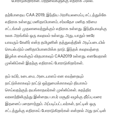
போராடுகிறார்கள். மற்றவைகளுக்கு எதிராக அல்ல.
தற்போதைய CAA 2019, இந்திய அரசியலமைப்பு சட்டத்துக்கே
எதிராக உள்ளது; மனிதாபிமானம், சர்வதேச மனித உரிமை
சட்டங்கள் முதலானவற்றுக்கும் எதிராக உள்ளது. இந்தியாவுக்கு
உலக அரங்கில் ஒரு கவுரவம் உள்ளது. அது, யாதும் ஊரே
யாவரும் கேளிர் என்ற தமிழனின் தத்துவத்தின் அடிப்படையில்
செயல்படும் மனிதாபிமானமிக்க நாடு. இந்தக் கவுரவத்தை
இழக்க வைக்கும் விதமாகவும் CAA2019 உள்ளது. எனவேதான்
முஸ்லிம்கள் இதற்கு எதிராகப் போராடுகிறார்கள்.
தம் உயிர், உடைமை, அடையாளம் என எவற்றையும்
நாட்டுக்காகவும் நாட்டு ஒற்றுமைக்காகவும் தியாகம்
செய்வதற்குத் தயங்காதவர்கள் முஸ்லிம்கள். சுதந்திர
வரலாற்றிலிருந்து இன்றைய பாபர் மசூதி வழக்கு தீர்ப்பு வரை
இதனைப் பறைசாற்றும். அப்படிப்பட்டவர்கள், நாட்டின் ஒரு
சட்டத்துக்கு எதிராகப் போராடுகிறார்கள் என்றால் அது நாட்டின்