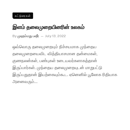
கட்டுரைகள்
இளம் தலைமுறையினரின் உலகம்
By
முஹம்மது பஷீர்
July 13, 2022
ஒவ்வொரு தலைமுறையும் நிச்சயமாக முந்தைய
தலைமுறையைவிட வித்தியாசமான தன்மைகள்,
குணநலன்கள், பண்புகள் உடையவர்களாகத்தான்
இருப்பார்கள். முந்தைய தலைமுறையுடன் மாறுபட்டு
இருப்பதுதான் இயற்கையும்கூட. ஏனெனில் பூலோக ரிதியாக
அனைவரும்…