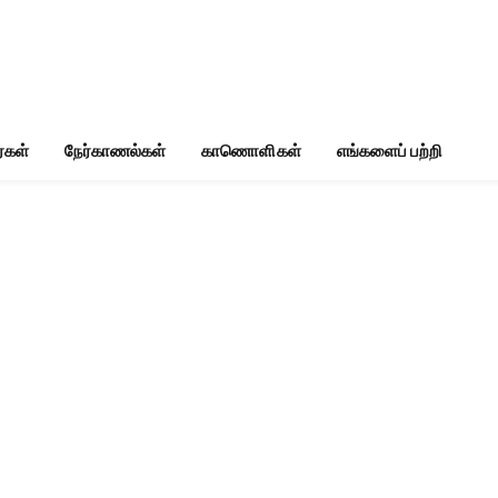
்கள்
நேர்காணல்கள்
காணொளிகள்
எங்களைப் பற்றி