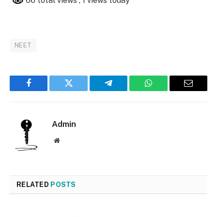
66 total views
, 1 views today
NEET
Facebook
Twitter
Telegram
WhatsApp
Email
Admin
Website
RELATED
POSTS