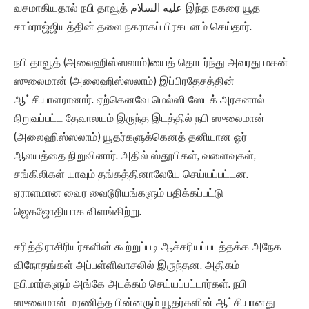
வசமாகியதால் நபி தாவூத் عليه السلام இந்த நகரை யூத
சாம்ராஜ்ஜியத்தின் தலை நகராகப் பிரகடனம் செய்தார்.
நபி தாவூத் (அலைஹிஸ்ஸலாம்)யைத் தொடர்ந்து அவரது மகன்
ஸுலைமான் (அலைஹிஸ்ஸலாம்) இப்பிரதேசத்தின்
ஆட்சியாளரானார். ஏற்கெனவே மெல்ஸி ஸேடக் அரசனால்
நிறுவப்பட்ட தேவாலயம் இருந்த இடத்தில் நபி ஸுலைமான்
(அலைஹிஸ்ஸலாம்) யூதர்களுக்கெனத் தனியான ஓர்
ஆலயத்தை நிறுவினார். அதில் ஸ்தூபிகள், வளைவுகள்,
சங்கிலிகள் யாவும் தங்கத்தினாலேயே செய்யப்பட்டன.
ஏராளமான வைர வைடூரியங்களும் பதிக்கப்பட்டு
ஜெகஜோதியாக விளங்கிற்று.
சரித்திராசிரியர்களின் கூற்றுப்படி ஆச்சரியப்படத்தக்க அநேக
விநோதங்கள் அப்பள்ளிவாசலில் இருந்தன. அதிகம்
நபிமார்களும் அங்கே அடக்கம் செய்யப்பட்டார்கள். நபி
ஸுலைமான் மரணித்த பின்னரும் யூதர்களின் ஆட்சியானது