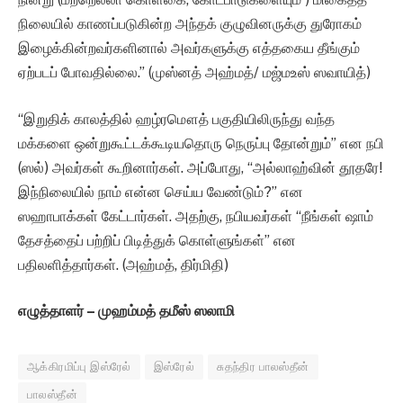
நிலையில் காணப்படுகின்ற அந்தக் குழுவினருக்கு துரோகம்
இழைக்கின்றவர்களினால் அவர்களுக்கு எத்தகைய தீங்கும்
ஏற்படப் போவதில்லை.” (முஸ்னத் அஹ்மத்/ மஜ்மஉஸ் ஸவாயித்)
“இறுதிக் காலத்தில் ஹழ்ரமௌத் பகுதியிலிருந்து வந்த
மக்களை ஒன்றுகூட்டக்கூடியதொரு நெருப்பு தோன்றும்” என நபி
(ஸல்) அவர்கள் கூறினார்கள். அப்போது, “அல்லாஹ்வின் தூதரே!
இந்நிலையில் நாம் என்ன செய்ய வேண்டும்?” என
ஸஹாபாக்கள் கேட்டார்கள். அதற்கு, நபியவர்கள் “நீங்கள் ஷாம்
தேசத்தைப் பற்றிப் பிடித்துக் கொள்ளுங்கள்” என
பதிலளித்தார்கள். (அஹ்மத், திர்மிதி)
எழுத்தாளர் – முஹம்மத் தமீஸ் ஸலாமி
ஆக்கிரமிப்பு இஸ்ரேல்
இஸ்ரேல்
சுதந்திர பாலஸ்தீன்
பாலஸ்தீன்