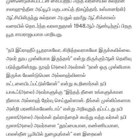
முன்னெடுக்கப்பட்டன கைப்பற்றப் அந்த வரிசையில் சுல்தான்
சலாஹுத்தீன அய்யூபி மகுடமாய்த் திகழ்ந்தார். உஸ்மான(ரலி)
ஆட்சியிலிருந்து சுல்தான அபதுல் ஹமீது ஆட்சிக்காலம்
வரையில் தொடர்ந்த வரலாறுதான் 1948.ஆம் ஆண்டிற்குப் பிறகு
யூத சாமராஜயமாக மாறியது.
“நபி இப்ராஹீம் யூதராகவோ, கிறித்தவராகவோ இருக்கவில்லை.
அவர் தூய முஸ்லிமாக இருந்தார்” என்று திருக்குர்ஆன் தெளிவு
படுத்துகின்றது. நூஹ் (அலை) அவர்கள் “நான் ஒரு முஸ்லிமாக
இருக்க வேண்டுமென அல்லாஹ்வினால்
கட்டளையிடப்பட்டுள்ளேன்” என்று கூறினார்கள் நபி
யாகூப்(அலை) அவர்களுக்கு “இந்தத் தீனை உங்களுக்கான
தீனாக அல்லாஹ் தேர்வு செய்துள்ளான். நீங்கள் முஸ்லிம்களாக
அன்றி மரணிக்கவேண்டாம்” என்று அறிவுறுத் தப்பட்டது நபி
மூஸா(அலை) அவர்கள் தவ்ராத்தைச் சுமந்து வந்த வர்கள் நபி
மூஸா(அலை) அவர்களை “தூய்மையான, கண்ணியமான,
பாலஸ்தீன பூமியில் நுழையுங்கள்” என இறைவன்