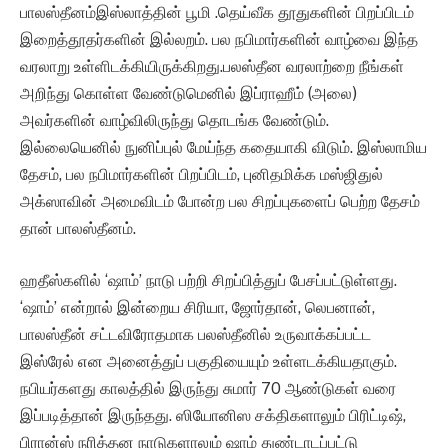
பாலஸ்தீனம்இஸ்லாத்தின் பூமி .தெய்வீக தூதுகளின் பிறப்பிடம்
இறைத்தூதர்களின் இல்லறம். பல நபிமார்களின் வாழ்வை இந்த
வரலாறு உள்ளிடக்கியிருக்கிறது.பலஸ்தீன வரலாற்றை நீங்கள்
அறிந்து கொள்ள வேண்டுமெனில் இப்ராஹீம் (அலை)
அவர்களின் வாழ்விலிருந்து தொடங்க வேண்டும்.
இல்லையெனில் நுனிப்புல் மேய்ந்த கதையாகி விடும். இஸ்லாமிய
தேசம், பல நபிமார்களின் பிறப்பிடம், புனிதமிக்க மஸ்ஜிதுல்
அக்ஸாவின் அமைவிடம் போன்ற பல சிறப்புகளைப் பெற்ற தேசம்
தான் பாலஸ்தீனம்.
ஹதீஸ்களில் ‘ஷாம்’ நாடு பற்றி சிறப்பித்துப் பேசப்பட்டுள்ளது.
‘ஷாம்’ என்றால் இன்றைய சிரியா, ஜோர்தான், லெபனான்,
பாலஸ்தீன் சட்டவிரோதமாக பலஸ்தீனில் உருவாக்கப்பட்ட
இஸ்ரேல் என அனைத்துப் பகுதியையும் உள்ளடக்கியதாகும்.
நபியர்களது காலத்தில் இருந்து சுமார் 70 ஆண்டுகள் வரை
இப்படித்தான் இருந்தது. ஸியோனிஸ சக்திகளாலும் பிரிட்டிஷ்,
பிரான்ஸ் நரித்தன நாடுகளாலும் ஷாம் துண்டாடப்பட்டு