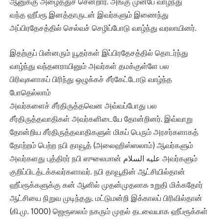
ஆனுக்கு அழைத்துச் சென்றார். அங்கு முன்பே வாழ்ந்து
வந்த ஹீப்ரூ இனத்தாருடன் இவர்களும் இணைந்து
அப்பிரதேசத்தில் செல்வச் செழிப்போடு வாழ்ந்து வரலாயினர்.
இதற்குப் பின்னரும் யூதர்கள் இப்பிரதேசத்தில் தொடர்ந்து
வாழ்ந்து வந்தனராயினும் அவர்கள் தமக்குள்ளே பல
பிரிவுகளாகப் பிரிந்து ஒழுக்கச் சீர்கேட்டோடு வாழ்ந்த
போதெல்லாம்
அவர்களைச் சீர்திருத்தவென அவ்வப்போது பல
சீர்திருத்தவாதிகள் அவர்களிடையே தோன்றினர். இவ்வாறு
தோன்றிய சீர்திருத்தவாதிகளுள் மிகப் பெரும் அரசர்களாகத்
தோற்றம் பெற்ற நபி தாவூத் (அலைஹிஸ்ஸலாம்) ஆவர்களும்
அவர்களது புத்திரர் நபி ஸுலைமான் عليه السلام அவர்களும்
குறிப்பிடத்டக்கவர்களாவர். நபி தாவூதின் ஆட்சியில்தான்
ஹீப்ரூக்களுக்கு கன் ஆனில் முதன்முதலாக உறுதி மிக்கதோர்
ஆட்சியை நிறுவ முடிந்தது. மட்டுமன்றி இக்காலப் பிரிவில்தான்
(கி.மு. 1000) ஜெரூஸலம் நகரும் முதல் தடவையாக ஹீப்ரூக்கள்