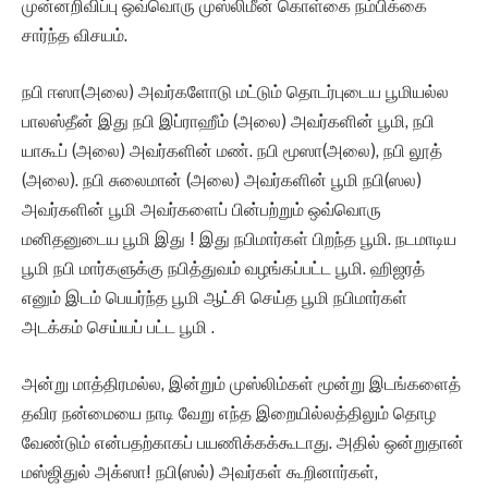
முன்னறிவிப்பு ஒவ்வொரு முஸ்லிமீன் கொள்கை நம்பிக்கை
சார்ந்த விசயம்.
நபி ஈஸா(அலை) அவர்களோடு மட்டும் தொடர்புடைய பூமியல்ல
பாலஸ்தீன் இது நபி இப்ராஹீம் (அலை) அவர்களின் பூமி, நபி
யாகூப் (அலை) அவர்களின் மண். நபி மூஸா(அலை), நபி லூத்
(அலை). நபி சுலைமான் (அலை) அவர்களின் பூமி நபி(ஸல)
அவர்களின் பூமி அவர்களைப் பின்பற்றும் ஒவ்வொரு
மனிதனுடைய பூமி இது ! இது நபிமார்கள் பிறந்த பூமி. நடமாடிய
பூமி நபி மார்களுக்கு நபித்துவம் வழங்கப்பட்ட பூமி. ஹிஜரத்
எனும் இடம் பெயர்ந்த பூமி ஆட்சி செய்த பூமி நபிமார்கள்
அடக்கம் செய்யப் பட்ட பூமி .
அன்று மாத்திரமல்ல, இன்றும் முஸ்லிம்கள் மூன்று இடங்களைத்
தவிர நன்மையை நாடி வேறு எந்த இறையில்லத்திலும் தொழ
வேண்டும் என்பதற்காகப் பயணிக்கக்கூடாது. அதில் ஒன்றுதான்
மஸ்ஜிதுல் அக்ஸா! நபி(ஸல்) அவர்கள் கூறினார்கள்,