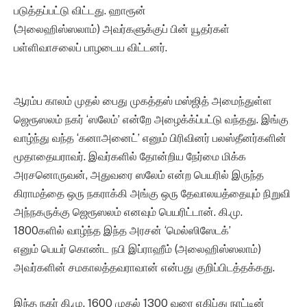
படுத்தப்பட்டு விட்டது. ஹாரூன்
(அலைஹிஸ்ஸலாம்) அவர்களுக்குப் பின் யூதர்கள்
பள்ளிவாசலைப் பாழடைய விட்டனர்.
ஆரம்ப காலம் முதல் பைது முகத்தஸ் மஸ்ஜித் அமைந்துள்ள
ஜெரூஸலம் நகர் ‘ஸலேம்’ என்றே அழைக்க்ப்பட்டு வந்தது. இங்கு
வாழ்ந்து வந்த ‘கனாஅனைட்’ எனும் பிரிவினர் பலஸ்தீனர்களின்
மூதாதையராவர். இவர்களில் தோன்றிய நேர்மை மிக்க
அரசனொருவன், அதுவரை ஸலேம் என்ற பெயரில் இருந்த
கிராமத்தை ஒரு நகராக்கி அங்கு ஒரு தேவாலயத்தையும் நிறுவி
அந்நகருக்கு ஜெரூஸலம் எனவும் பெயரிட்டான். கி.மு.
1800களில் வாழ்ந்த இந்த அரசன் ‘மெல்ஸிஸேடக்’
எனும் பெயர் கொண்ட நபி இப்ராஹீம் (அலைஹிஸ்ஸலாம்)
அவர்களின் சமகாலத்தவராவான் என்பது குறிப்பிடத்தக்கது.
இந்த நகர் கி.மு. 1600 முதல் 1300 வரை எகிப்து நாட்டின்