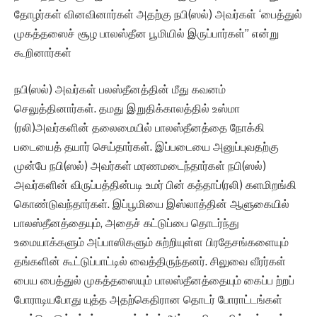
தோழர்கள் வினவினார்கள் அதற்கு நபி(ஸல்) அவர்கள் ‘பைத்துல்
முகத்தஸைச் சூழ பாலஸ்தீன பூமியில் இருப்பார்கள்” என்று
கூறினார்கள்
நபி(ஸல்) அவர்கள் பலஸ்தீனத்தின் மீது கவனம்
செலுத்தினார்கள். தமது இறுதிக்காலத்தில் உஸ்மா
(ரலி)அவர்களின் தலைமையில் பாலஸ்தீனத்தை நோக்கி
படையைத் தயார் செய்தார்கள். இப்படையை அனுப்புவதற்கு
முன்பே நபி(ஸல்) அவர்கள் மரணமடைந்தார்கள் நபி(ஸல்)
அவர்களின் விருப்பத்தின்படி உமர் பின் கத்தாப்(ரலி) களமிறங்கி
கொண்டுவந்தார்கள். இப்பூமியை இஸ்லாத்தின் ஆளுகையில்
பாலஸ்தீனத்தையும், அதைச் கட்டுப்பை தொடர்ந்து
உமையாக்களும் அப்பாஸிகளும் சுற்றியுள்ள பிரதேசங்களையும்
தங்களின் கூட்டுப்பாட்டில் வைத்திருந்தனர். சிலுவை வீரர்கள்
பைய பைத்துல் முகத்தஸையும் பாலஸ்தீனத்தையும் கைப்ப ற்றப்
போராடியபோது யுத்த அதற்கெதிரான தொடர் போராட்டங்கள்