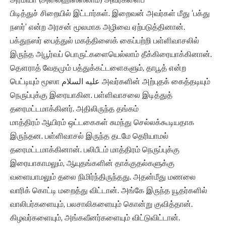
பிடித்துச் சிறையில் இட்டார்கள். இறைவன் அவர்கள் மீது ‘பக்து
நஸர்’ என்ற அரசன் மூலமாக அழிவை ஏற்படுத்தினான்.
பக்துநஸர் பைத்துல் மகத்திஸைக் கைப்பற்றி பள்ளிவாசலில்
இருந்த அபூர்வப் பொருட்களையெல்லாம் தீக்கிரையாக்கினான்.
தௌராத் வேதமும் பத்துக்கட்டளைகளும், தாபூத் என்ற
பெட்டியும் மூஸா عليه السلام அவர்களின் அற்புதக் கைத்தடியும்
நெருப்புக்கு இரையாகின. பள்ளிவாசலை இடித்துத்
தரைமட்டமாக்கினர். அதிலிருந்த தங்கம்
மாத்திரம் ஆயிரம் ஒட்டகைகள் சுமந்து செல்லக்கூடியதாக
இருந்தன. பள்ளிவாசல் இருந்த தடமே தெரியாமல்
தரைமட்டமாக்கினான். பலிபீடம் மாத்திரம் நெருப்புக்கு
இரையாகாமலும், ஆயுதங்களின் தாக்குதல்களுக்கு
வளையாமலும் தலை நிமிர்ந்திருந்தது. அதன்மீது மணலை
வாரிக் கொட்டி மறைத்து விட்டான். அங்கே இருந்த யூதர்களில்
வாலிபர்களையும், பலசாலிகளையும் கொன்று குவித்தான்.
கிழவர்களையும், அங்கவீனர்களையும் விட்டுவிட்டான்.