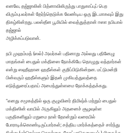
எனவே, தஜ்ஜாலின் பித்னாவிலிருந்து பாதுகாப்புப் பெற
விரும்புபவர்கள் தேர்ந்தெடுக்க வேண்டிய ஒரு இடமாகவும் இது
திகழ்கின்றது. பலஸ்தீன பூமியில் வைத்துத்தான் ஈஸா நபியால்
தஜ்ஜால்
அழிக்கப்படுவான்.
நபி முஹம்மத் (ஸல்) அவர்கள் பதினாறு அல்லது பதினேழு
மாதங்கள் பைதுல் மக்திஸை நோக்கியே தொழுது வந்தார்கள்
என்று ஸஹீஹான ஹதீஸ்கள் குறிப்பிடுகின்றன. மட்டுமன்றி
பின்வரும் ஹதீஸ்களும் இதன் முகியத்துவத்தை
எடுத்துரைப்பதாய் அமைந்துள்ளமை நோக்கத்தக்கது.
“எனது சமூகத்தில் ஒரு குழுவினர் திமிஷ்க் மற்றும் பைதுல்
மக்திஸின் வாயில் அருகிலும் அதனைச் சூழவுள்ள
பகுதிகளிலும் மறுமை நாள் தோன்றும் வரையில்
போராடிக்கொண்டிருப்பார்கள்; சத்திய மார்க்கத்தைச் சார்ந்து
நின்று (மற்றெல்லா கொள்கை, கோட்பாடுகளையும் ) மிகைத்த