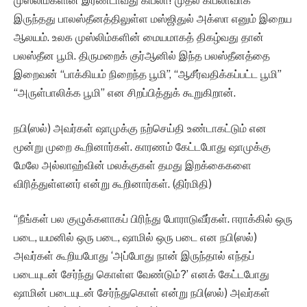
முஸ்லிம்களின் இரண்டாவது கிப்லா! முதல் கிப்லாவாக
இருந்தது பாலஸ்தீனத்திலுள்ள மஸ்ஜிதுல் அக்ஸா எனும் இறைய
ஆலயம். உலக முஸ்லிம்களின் மையமாகத் திகழ்வது தான்
பலஸ்தீன பூமி. திருமறைக் குர்ஆனில் இந்த பலஸ்தீனத்தை
இறைவன் “பாக்கியம் நிறைந்த பூமி”, “ஆசீர்வதிக்கப்பட்ட பூமி”
“அருள்பாலிக்க பூமி” என சிறப்பித்துக் கூறுகிறான்.
நபி(ஸல்) அவர்கள் ஷாமுக்கு நற்செய்தி உண்டாகட்டும் என
மூன்று முறை கூறினார்கள். காரணம் கேட்டபோது ஷாமுக்கு
மேலே அல்லாஹ்வின் மலக்குகள் தமது இறக்கைகளை
விரித்துள்ளனர் என்று கூறினார்கள். (திர்மிதி)
“நீங்கள் பல குழுக்களாகப் பிரிந்து போராடுவீர்கள். ஈராக்கில் ஒரு
படை, யமனில் ஒரு படை, ஷாமில் ஒரு படை என நபி(ஸல்)
அவர்கள் கூறியபோது ‘அப்போது நான் இருந்தால் எந்தப்
படையுடன் சேர்ந்து கொள்ள வேண்டும்?’ எனக் கேட்டபோது
ஷாமின் படையுடன் சேர்ந்துகொள் என்று நபி(ஸல்) அவர்கள்