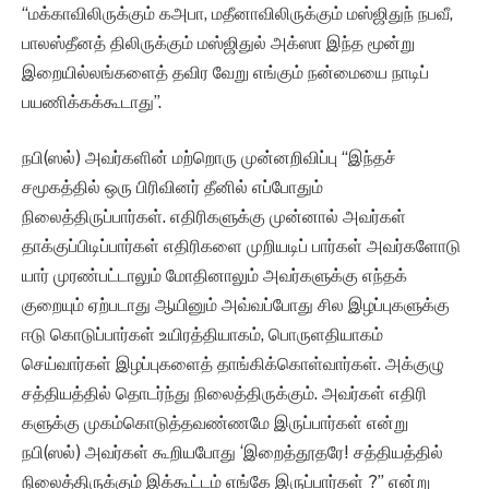
“மக்காவிலிருக்கும் கஅபா, மதீனாவிலிருக்கும் மஸ்ஜிதுந் நபவீ,
பாலஸ்தீனத் திலிருக்கும் மஸ்ஜிதுல் அக்ஸா இந்த மூன்று
இறையில்லங்களைத் தவிர வேறு எங்கும் நன்மையை நாடிப்
பயணிக்கக்கூடாது”.
நபி(ஸல்) அவர்களின் மற்றொரு முன்னறிவிப்பு “இந்தச்
சமூகத்தில் ஒரு பிரிவினர் தீனில் எப்போதும்
நிலைத்திருப்பார்கள். எதிரிகளுக்கு முன்னால் அவர்கள்
தாக்குப்பிடிப்பார்கள் எதிரிகளை முறியடிப் பார்கள் அவர்களோடு
யார் முரண்பட்டாலும் மோதினாலும் அவர்களுக்கு எந்தக்
குறையும் ஏற்படாது ஆயினும் அவ்வப்போது சில இழப்புகளுக்கு
ஈடு கொடுப்பார்கள் உயிரத்தியாகம், பொருளதியாகம்
செய்வார்கள் இழப்புகளைத் தாங்கிக்கொள்வார்கள். அக்குழு
சத்தியத்தில் தொடர்ந்து நிலைத்திருக்கும். அவர்கள் எதிரி
களுக்கு முகம்கொடுத்தவண்ணமே இருப்பார்கள் என்று
நபி(ஸல்) அவர்கள் கூறியபோது ‘இறைத்தூதரே! சத்தியத்தில்
நிலைத்திருக்கும் இக்கூட்டம் எங்கே இருப்பார்கள் ?” என்று