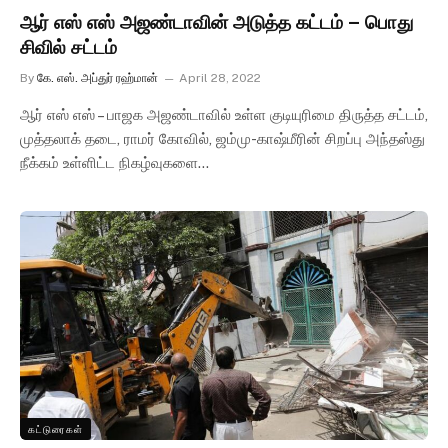
ஆர் எஸ் எஸ் அஜண்டாவின் அடுத்த கட்டம் – பொது
சிவில் சட்டம்
By
கே. எஸ். அப்துர் ரஹ்மான்
April 28, 2022
ஆர் எஸ் எஸ் – பாஜக அஜண்டாவில் உள்ள குடியுரிமை திருத்த சட்டம்,
முத்தலாக் தடை, ராமர் கோவில், ஜம்மு-காஷ்மீரின் சிறப்பு அந்தஸ்து
நீக்கம் உள்ளிட்ட நிகழ்வுகளை…
கட்டுரைகள்