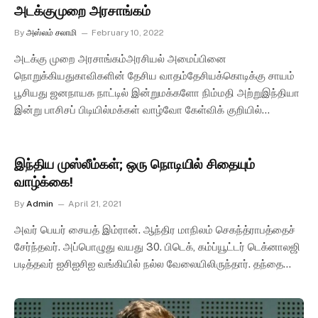
அடக்குமுறை அரசாங்கம்
By
அஸ்லம் சலாமி
February 10, 2022
அடக்கு முறை அரசாங்கம்அரசியல் அமைப்பினை
நொறுக்கியதுகாவிகளின் தேசிய வாதம்தேசியக்கொடிக்கு சாயம்
பூசியது ஜனநாயக நாட்டில் இன்றுமக்களோ நிம்மதி அற்றுஇந்தியா
இன்று பாசிசப் பிடியில்மக்கள் வாழ்வோ கேள்விக் குறியில்…
இந்திய முஸ்லீம்கள்; ஒரு நொடியில் சிதையும்
வாழ்க்கை!
By
Admin
April 21, 2021
அவர் பெயர் சையத் இம்ரான். ஆந்திர மாநிலம் செகந்த்ராபத்தைச்
சேர்ந்தவர். அப்பொழுது வயது 30. பிடெக், கம்ப்யூட்டர் டெக்னாலஜி
படித்தவர் ஐசிஐசிஐ வங்கியில் நல்ல வேலையிலிருந்தார். தந்தை…