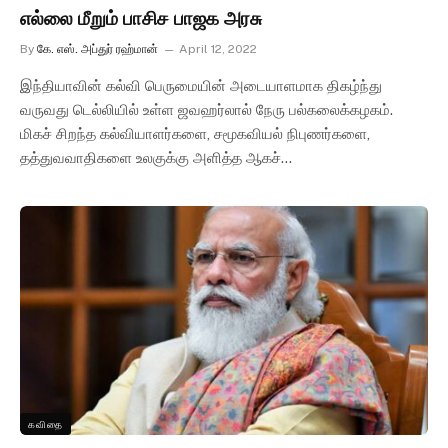
எல்லை மீறும் பாசிச பாஜக அரசு
By
கே. எஸ். அப்துர் ரஹ்மான்
April 12, 2022
இந்தியாவின் கல்வி பெருமையின் அடையாளமாக திகழ்ந்து
வருவது டெல்லியில் உள்ள ஜவஹர்லால் நேரு பல்கலைக்கழகம்.
மிகச் சிறந்த கல்வியாளர்களை, சமூகவியல் நிபுணர்களை,
தத்துவவாதிகளை உலகுக்கு அளித்த ஆகச்…
கவிதை