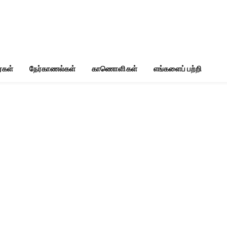
்கள்
நேர்காணல்கள்
காணொளிகள்
எங்களைப் பற்றி