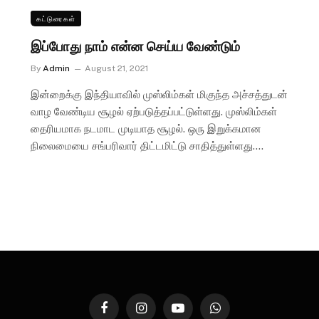
கட்டுரைகள்
இப்போது நாம் என்ன செய்ய வேண்டும்
By
Admin
August 21, 2021
இன்றைக்கு இந்தியாவில் முஸ்லிம்கள் மிகுந்த அச்சத்துடன்
வாழ வேண்டிய சூழல் ஏற்படுத்தப்பட்டுள்ளது. முஸ்லிம்கள்
தைரியமாக நடமாட முடியாத சூழல். ஒரு இறுக்கமான
நிலைமையை சங்பரிவார் திட்டமிட்டு சாதித்துள்ளது.…
Facebook
Instagram
YouTube
WhatsApp