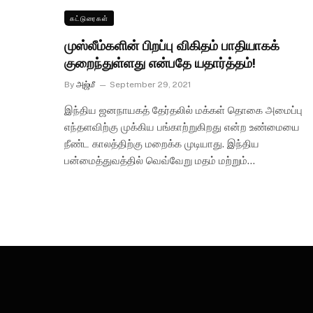
கட்டுரைகள்
முஸ்லீம்களின் பிறப்பு விகிதம் பாதியாகக்
குறைந்துள்ளது என்பதே யதார்த்தம்!
By
அஜ்மீ
September 29, 2021
இந்திய ஜனநாயகத் தேர்தலில் மக்கள் தொகை அமைப்பு
எந்தளவிற்கு முக்கிய பங்காற்றுகிறது என்ற உண்மையை
நீண்ட காலத்திற்கு மறைக்க முடியாது. இந்திய
பன்மைத்துவத்தில் வெவ்வேறு மதம் மற்றும்…