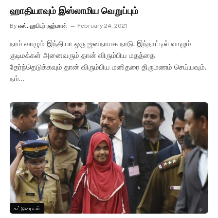
ஹாதியாவும் இஸ்லாமிய வெறுப்பும்
By
எஸ். ஹபிபுர் ரஹ்மான்
February 24, 2021
நாம் வாழும் இந்தியா ஒரு ஜனநாயக நாடு. இந்நாட்டில் வாழும்
குடிமக்கள் அனைவரும் தான் விரும்பிய மதத்தை
தேர்ந்தெடுக்கவும் தான் விரும்பிய மனிதரை திருமணம் செய்யவும்.
நம்…
கட்டுரைகள்