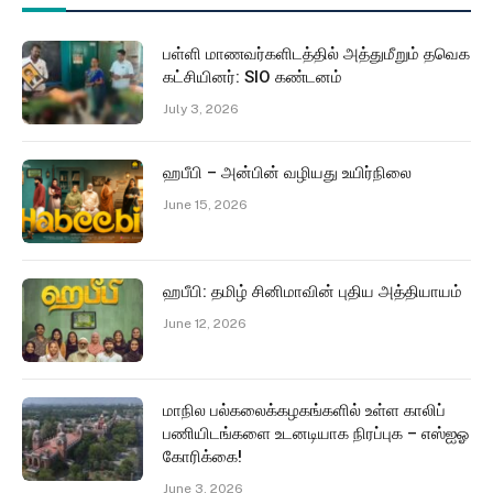
பள்ளி மாணவர்களிடத்தில் அத்துமீறும் தவெக
கட்சியினர்: SIO கண்டனம்
July 3, 2026
ஹபீபி – அன்பின் வழியது உயிர்நிலை
June 15, 2026
ஹபீபி: தமிழ் சினிமாவின் புதிய அத்தியாயம்
June 12, 2026
மாநில பல்கலைக்கழகங்களில் உள்ள காலிப்
பணியிடங்களை உடனடியாக நிரப்புக – எஸ்ஐஓ
கோரிக்கை!
June 3, 2026