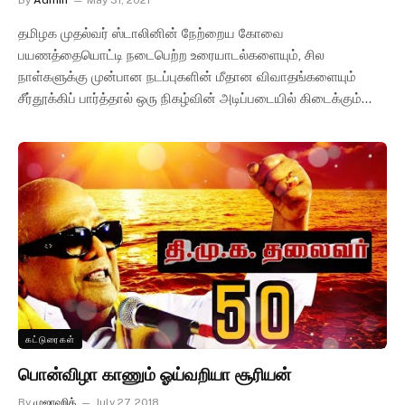
தமிழக முதல்வர் ஸ்டாலினின் நேற்றைய கோவை
பயணத்தையொட்டி நடைபெற்ற உரையாடல்களையும், சில
நாள்களுக்கு முன்பான நடப்புகளின் மீதான விவாதங்களையும்
சீர்தூக்கிப் பார்த்தால் ஒரு நிகழ்வின் அடிப்படையில் கிடைக்கும்…
கட்டுரைகள்
பொன்விழா காணும் ஓய்வறியா சூரியன்
By
முஜாஹித்
July 27, 2018