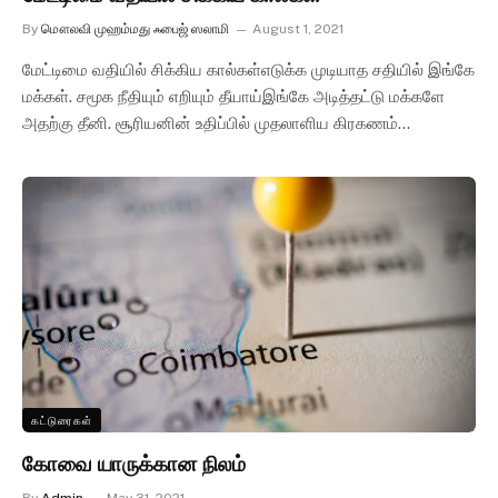
By
மௌலவி முஹம்மது ஃபைஜ் ஸலாமி
August 1, 2021
மேட்டிமை வதியில் சிக்கிய கால்கள்எடுக்க முடியாத சதியில் இங்கே
மக்கள். சமூக நீதியும் எறியும் தீயாய்இங்கே அடித்தட்டு மக்களே
அதற்கு தீனி. சூரியனின் உதிப்பில் முதலாளிய கிரகணம்…
கட்டுரைகள்
கோவை யாருக்கான நிலம்
By
Admin
May 31, 2021