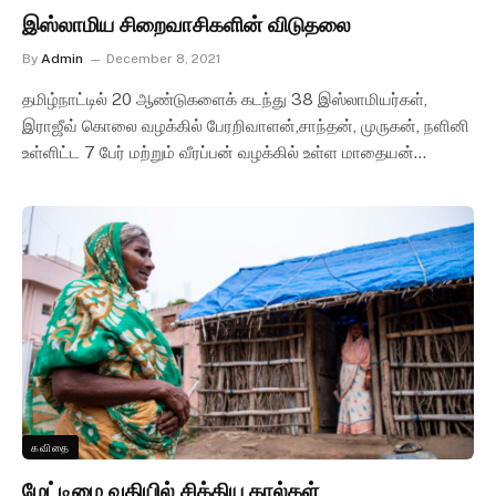
இஸ்லாமிய சிறைவாசிகளின் விடுதலை
By
Admin
December 8, 2021
தமிழ்நாட்டில் 20 ஆண்டுகளைக் கடந்து 38 இஸ்லாமியர்கள்,
இராஜீவ் கொலை வழக்கில் பேரறிவாளன்,சாந்தன், முருகன், நளினி
உள்ளிட்ட 7 பேர் மற்றும் வீரப்பன் வழக்கில் உள்ள மாதையன்…
கவிதை
மேட்டிமை வதியில் சிக்கிய கால்கள்